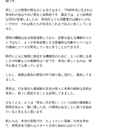
能です。
同じことが照明の明るさにも当てはまり、1940年代に生まれた
蛍光灯の光は十分に明るく効率的です。最近では、より効率的
なLEDが登場しましたが、蛍光灯よりも消費電力は確かに少な
いですが、それは私たちの生活をこれまで以上に良くしていま
せん。
照明の機能はある程度成熟しており、必要を超える機能やコス
トではなく、人々が本来必要とする普遍的な印象やシーンなど
の価値にニーズが変化していると言うことができます。
時代とともに無限に進化する機能性のために、人々が感じる美
しさや印象などの装飾性は一定です。本当に美しいものは、時
代を超えても残っています。
しかし、装飾は過去の歴史の中で繰り返し流行し、風化してき
ました。
歴史は、行き過ぎた価値観や文化が徐々に本来の純粋な目的を
見失い、徐々に悪化することを証明してきました。
少なくとも、人々は「明るい方が良い」という以前の価値観と
照明文化から「夜に適した光」の環境があることに気づき始め
ていると言えると思います。
私たちは、本当の意味での「ちょうどいい塩梅」の光を求め
て、照明文化で新たなスタートを切り始めたばかりです。