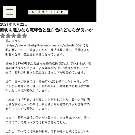
2021年10月22日
照明を選ぶなら電球色と昼白色のどちらが良いか
5つ星のうちNaNと評価されています。
前のコラム
（https://www.inthelightinteriors.com/post/episode_56）で照
明の歴史について書きましたが、経済成長に伴い、照明はより
明るくなり、色温度も高価になっています。
蛍光灯は1960年代に始まった経済成長で普及していますが、右
肩の経済成長が止まり、より効率的なLEDに時代が変わるにつ
れて、照明の明るさと色温度も徐々に下がり始めています。
近年、日本の家庭では、蛍光灯やLEDを使用したシーリングラ
イトから発せられる淡い日光の光から、電球色や低色温度の暖
かい白に主流が変化しています。
これまでは「明るいほど良い」と言われており、日中と同じ明
るさを求める人々の声は、明るさよりも雰囲気や安らぎを求め
る声に少しずつ変化しています。
今まで、照明と経済の両方が上昇することは常識であり、誰も
それについて疑うべきではありませんでした。
しかし、すべてには限界があり、それが延々と続くことは不可