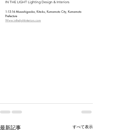
IN THE LIGHT Lighting Design & Interiors
1-15-16 Musashigaoka, Kita-ku, Kumamoto City, Kumamoto 
Prefecture
Www.inthelightinteriors.com
最新記事
すべて表示