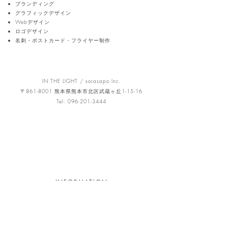
ブランディング
グラフィックデザイン
Webデザイン
ロゴデザイン
名刺・ポストカード・フライヤー制作
​​​​​​​​​​​​​​​IN THE LIGHT / sorasapo Inc.
〒861-8001 熊本県熊本市北区武蔵ヶ丘1-15-16
Tel:
096-201-3444
INFORMATION
Contact
Appointment