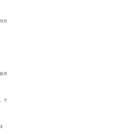
当社
提供
。そ
ま