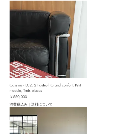
Cassina - LC2, 2 Fauteuil Grand confort, Petit
modele, Trois places
価格
￥880,000
消費税込み
|
送料について