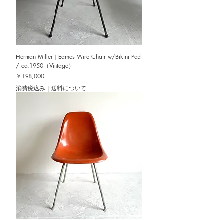
Herman Miller｜Eames Wire Chair w/Bikini Pad
/ ca.1950（Vintage）
価格
￥198,000
消費税込み
|
送料について