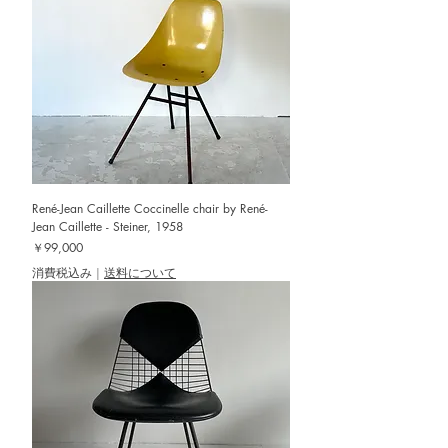
René-Jean Caillette Coccinelle chair by René-
Jean Caillette - Steiner, 1958
価格
￥99,000
消費税込み
|
送料について