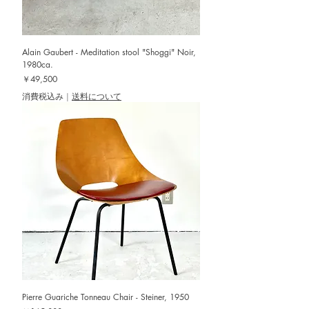
Alain Gaubert - Meditation stool "Shoggi" Noir,
1980ca.
価格
￥49,500
消費税込み
|
送料について
Pierre Guariche Tonneau Chair - Steiner, 1950