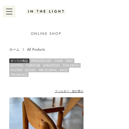
ONLINE SHOP
ホーム
All Products
すべての商品
VINTAGE&USED
CHAIR
TABLE
LIGHTING
FURNITURE
&TRADITION
TOM DIXON
POSTERS
BOOKS
ARK JOURNAL
BAGS
FRAGRANCE
フィルター・並び替え