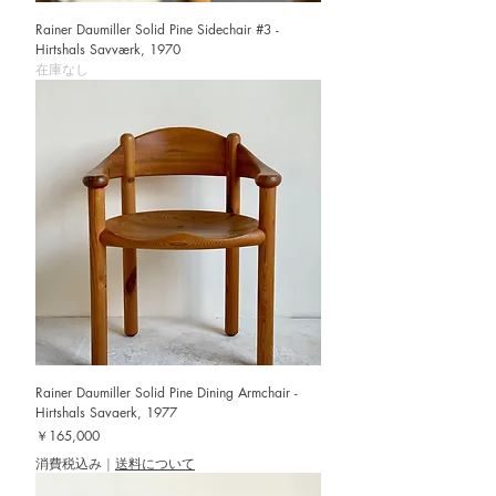
Rainer Daumiller Solid Pine Sidechair #3 -
Hirtshals Savværk, 1970
在庫なし
Rainer Daumiller Solid Pine Dining Armchair -
Hirtshals Savaerk, 1977
価格
￥165,000
消費税込み
|
送料について