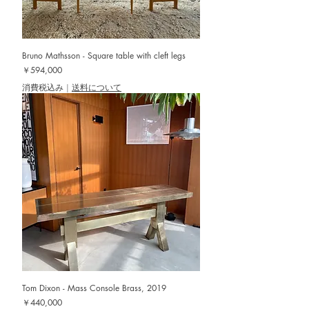
Bruno Mathsson - Square table with cleft legs
価格
￥594,000
消費税込み
|
送料について
Tom Dixon - Mass Console Brass, 2019
価格
￥440,000