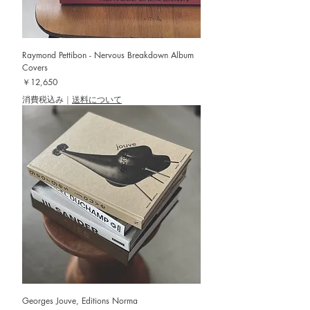
Raymond Pettibon - Nervous Breakdown Album
Covers
価格
￥12,650
消費税込み
|
送料について
Georges Jouve, Editions Norma