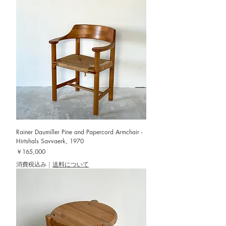
Rainer Daumiller Pine and Papercord Armchair -
Hirtshals Savvaerk, 1970
価格
￥165,000
消費税込み
|
送料について