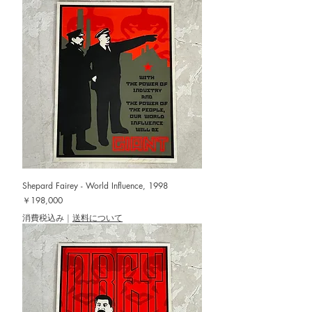
Shepard Fairey - World Influence, 1998
価格
￥198,000
消費税込み
|
送料について