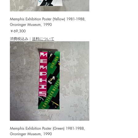
Memphis Exhibition Poster (Yellow) 1981-1988,
Groninger Museum, 1990
価格
￥69,300
消費税込み
|
送料について
Memphis Exhibition Poster (Green) 1981-1988,
Groninger Museum, 1990