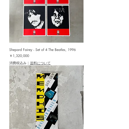
Shepard Fairey - Set of 4 The Beatles, 1996
価格
￥1,320,000
消費税込み
|
送料について