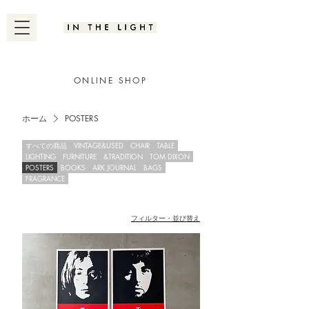
ONLINE SHOP
ホーム
POSTERS
すべての商品
VINTAGE&USED
CHAIR
TABLE
LIGHTING
FURNITURE
&TRADITION
TOM DIXON
POSTERS
BOOKS
ARK JOURNAL
BAGS
FRAGRANCE
フィルター・並び替え