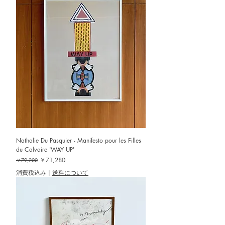
Nathalie Du Pasquier - Manifesto pour les Filles
du Calvaire 'WAY UP'
通常価格
セール価格
￥71,280
￥79,200
消費税込み
|
送料について