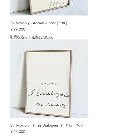
Cy Twombly - Artemisia print (1980)
価格
￥99,000
消費税込み
|
送料について
Cy Twombly - Three Dialogues (1). Print, 1977
価格
￥66,000