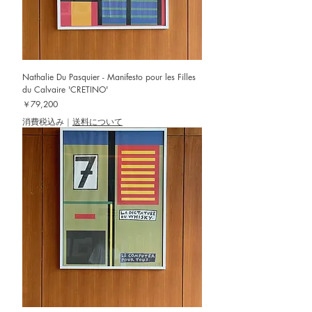
Nathalie Du Pasquier - Manifesto pour les Filles
du Calvaire 'CRETINO'
価格
￥79,200
消費税込み
|
送料について