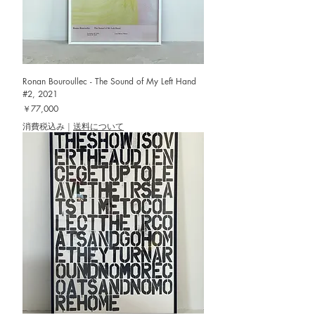
Ronan Bouroullec - The Sound of My Left Hand
#2, 2021
価格
￥77,000
消費税込み
|
送料について