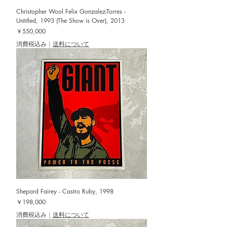
Christopher Wool Felix Gonzalez-Torres -
Untitled, 1993 (The Show is Over), 2013
価格
￥550,000
消費税込み
|
送料について
Shepard Fairey - Castro Ruby, 1998
価格
￥198,000
消費税込み
|
送料について