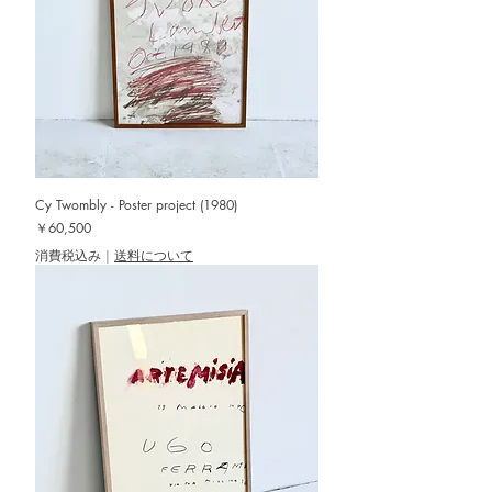
Cy Twombly - Poster project (1980)
価格
￥60,500
消費税込み
|
送料について