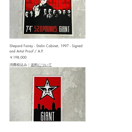
Shepard Fairey - Stalin Cabinet, 1997 - Signed
and Artist Proof / A.P.
価格
￥198,000
消費税込み
|
送料について