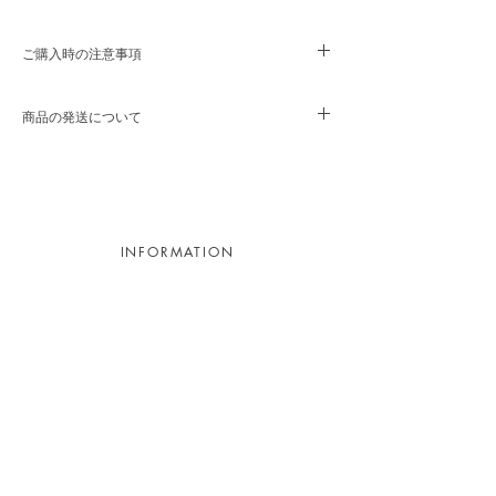
ュリー全盛期において、Gaetano Sciolari（ガエター
ノ・シオラーリ）、Alberto Fraser（アルベルト・フ
レイザー）、Joe Colombo（ジョエ・コロンボ）、
ご購入時の注意事項
Ettore Sottsass（エットーレ・ソットサス）など、イ
タリアを代表する数々のデザイナーとの協働によ
こちらの商品はヴィンテージ品になります。古い時
り、戦後のイタリアのデザイン界を牽引しました。
代の製品ですので風合いやキズ等はございますが、
商品の発送について
細かな状態等が気になる際は気軽にお問い合わせ下
このウォールランプは、Gianluigi Gorgoni（ジャン
さい。
こちらの商品は別途配送料が掛かります。ご注文完
ルイジ・ゴルゴーニ）が1977年にデザインしたもの
了後に追加でご請求のメールを送付させていただき
です。
ます。送料につきましては事前にメールでお問合せ
下さい。
●Lamp：E27（not include bulb）
参考：佐川急便（熊本→東京／2,000円）※100サ
●Size：Φ400 / D100 mm
INFORMATION
イズ
●Material：Steel
●Col：White（Ivory）
●made in Italy
Contact
Appointment
Recruitment
Legal
Privacy policy