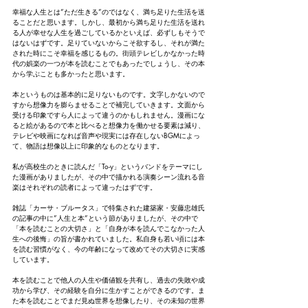
幸福な人生とは”ただ生きる”のではなく、満ち足りた生活を送
ることだと思います。しかし、最初から満ち足りた生活を送れ
る人が幸せな人生を過ごしているかといえば、必ずしもそうで
はないはずです。足りていないからこそ欲するし、それが満た
された時にこそ幸福を感じるもの。街頭テレビしかなかった時
代の娯楽の一つが本を読むことでもあったでしょうし、その本
から学ぶことも多かったと思います。
本というものは基本的に足りないものです。文字しかないので
すから想像力を膨らませることで補完していきます。文面から
受ける印象ですら人によって違うのかもしれません。漫画にな
ると絵があるので本と比べると想像力を働かせる要素は減り、
テレビや映画になれば音声や現実には存在しないBGMによっ
て、物語は想像以上に印象的なものとなります。
私が高校生のときに読んだ「To-y」というバンドをテーマにし
た漫画がありましたが、その中で描かれる演奏シーン流れる音
楽はそれぞれの読者によって違ったはずです。
雑誌「カーサ・ブルータス」で特集された建築家・安藤忠雄氏
の記事の中に”人生と本”という節がありましたが、その中で
「本を読むことの大切さ」と「自身が本を読んでこなかった人
生への後悔」の旨が書かれていました。私自身も若い頃には本
を読む習慣がなく、今の年齢になって改めてその大切さに実感
しています。
本を読むことで他人の人生や価値観を共有し、過去の失敗や成
功から学び、その経験を自分に生かすことができるのです。ま
た本を読むことでまだ見ぬ世界を想像したり、その未知の世界