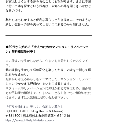
を実現しようとする夢を育むことにも繋がります。まさに本屋
に行って本を探すという行為は、未知への扉を開くきっかけと
なるのです。
私たちはもしかすると便利な暮らしと引き換えに、そのような
新しい世界への扉を失ってしまいつつあるのかも知れません。
◆50代から始める『大人のためのマンション・リノベーショ
ン』無料相談受付中！
古い佇まいを生かしながら、住まいを自分らしくカスタマイ
ズ。
元の建物を生かして経年変化を楽しんだり、内装を一新して理
想をかなえたり。
照明から考える暮らしをテーマにした、マンション・リノベー
ション
でかなえる理想の住まいをご提案します。
リフォームやリノベーションに興味がある方をはじめ、住み替
えや不動産の相談まで、住まいのことなら何でもご相談いただ
けます。まずはお気軽にお問い合わせ下さい。
『灯りを愉しむ』美しく、心地よい暮らし
《IN THE LIGHT Lighting Design & Interiors》
〒861-8001 熊本県熊本市北区武蔵ヶ丘1-15-16
https://www.inthelightinteriors.com/