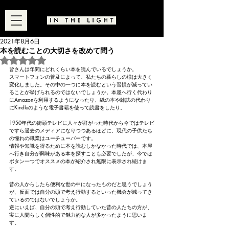
2021年8月6日
本を読むことの大切さを改めて問う
5つ星のうちNaNと評価されています。
皆さんは年間にどれくらい本を読んでいるでしょうか。
スマートフォンの普及によって、私たちの暮らしの様は大きく
変化しました。その中の一つに本を読むという習慣が減ってい
ることが挙げられるのではないでしょうか。本屋へ行く代わり
にAmazonを利用するようになったり、紙の本や雑誌の代わり
にKindleのような電子書籍を使って読書をしたり。
1950年代の街頭テレビに人々が群がった時代から今ではテレビ
ですら過去のメディアになりつつあるほどに、現代の子供たち
の憧れの職業はユーチューバーです。
情報や知識を得るために本を読むしかなかった時代では、本屋
へ行き自分が興味がある本を探すことも必要でしたが、今では
ボタン一つでオススメの本が紹介され無限に表示され続けま
す。
昔の人からしたら便利な世の中になったものだと思うでしょう
が、反面では自分の頭で考え行動するといった機会が減ってき
ているのではないでしょうか。
逆にいえば、自分の頭で考え行動していた昔の人たちの方が、
実に人間らしく個性的で魅力的な人が多かったように思いま
す。