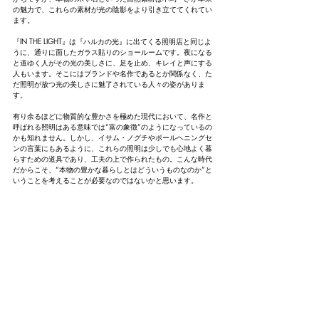
の魅力で、これらの素材が光の陰影をより引き立ててくれてい
ます。
『IN THE LIGHT』は『ハルカの光』に出てくる照明店と同じよ
うに、通りに面したガラス貼りのショールームです。夜になる
と道ゆく人がその光の美しさに、足を止め、キレイと声にする
人もいます。そこにはブランドや名作であるとか関係なく、た
だ照明が放つ光の美しさに魅了されている人々の姿がありま
す。
有り余るほどに物質的な豊かさを極めた現代において、名作と
呼ばれる照明はある意味では“富の象徴”のようになっているの
かも知れません。しかし、イサム・ノグチやポールヘニングセ
ンの言葉にもあるように、これらの照明は少しでも心地よく暮
らすための道具であり、工夫の上で作られたもの。こんな時代
だからこそ、“本物の豊かな暮らしとはどういうものなのか”と
いうことを考えることが必要なのではないかと思います。