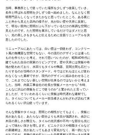
当時、事務所として使っていた場所を少しずつ改装していき、
名作と呼ばれる照明を少しずつ並べ始めました。なんとなく照
明専門店らしくなってきたかなと思っていたところ、ある夜に
ふと外から見えた店内の様子が、光が白い壁や天井に反射し
て、明るい室内に照明がぶら下がっているだけの単調な空間に
見えたのです。ただ照明を展示しているだけではダメだと思
い、光の美しさをきちんと伝えるために全面リニューアルを決
意したのでした。
リニューアルにあたっては、白い壁は一切使わず、コンクリー
ト風の無機質な空間でもない、今の流行のデザインとは違った
ものを作りたいと考え、それで思いついたのが、昭和40年代に
建てられた自分の実家のリビングです。壁や天井には突板や布
地が使われており、水回りもタイルや陶器、玄関土間も石だっ
たりするのが当時のスタンダード。今ではどれもほとんど使わ
れなくなった素材ですが、現代のデザインに組み合わせること
で、これまでにない新しい空間が出来るのではないかと考えま
した。当時、内装工事会社の社長が突板メーカーから“今時、
こんなに沢山の突板をどこで使うのか”と驚かれたと言ってい
ましたが、そういわれるくらいに突板は時代遅れな建材でし
た。タイルについてもメーカー担当者さんがわざわざ訪ねて来
られるくらい沢山使っています。
そんな突板やタイルは、照明との相性がとてもよく、。突板に
光があたると、あたらない部分よりも木目が強調され、余計に
木目の美しさが際立ち、タイルの光沢感や不均一な部分も光に
よって味わい深さを増します。ビニルクロスや樹脂タイルなど
の新建材は、光があたってもあまり変化がなく、画一的になり
がちですが、本物の木や石といった自然素材は不均一さが本来