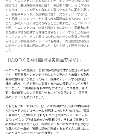
ール・ヘニングセンによるものですが、デンマークを含む北欧
諸国では、夏は白夜や薄暮が続き、冬は寒く暗い。 そこで暮ら
す人々は、少しでも明るく心地よく暮らせるように工夫を凝ら
し、照明やキャンドルを効果的に置き、光をデザインする”こ
とを意識していました。光を得られる環境はあるものの、まだ
まだ一般の人々は十分な光を得ることが出来なかった1920年代
初頭。ヘニングセンは、建築を設計するにあたり、労働者に十
全な生活環境を提供する良質な住宅をデザインすることを使命
としていました。そして暮らしの中に欠かせない良質な光が得
られるよう照明器具のデザインにも着目し、理想的な照明器具
のデザインを自身の理論に基づき、人生を通じて開発を行いま
した。
「私のつくる照明器具は美術品ではない」
ヘニングセンの言葉は、まさに彼の照明に対する思想そのもの
です。照明器具がシャンデリアのような豊かさを象徴する室内
装飾の意味合いが強かった時代。自身のデザインする照明は、
機能に優れ、生活を豊かに支援するために必要な“もの”と考え
ていました。“照明器具を科学的な方法によって衛生面、経済
面、美的側面において発展させること”を目的として、照明器
具のデザインを手がけました。
そもそも『IN THE LIGHT』は、2018年頃に知り合いの内装屋さ
んがカーテンのショールームを開設したのをきっかけに、電気
工事会社だった弊社は“それならウチは照明のショールームか
な”ということで考え始めたのが最初です。それまで新築住宅
の照明の打合せといえば、各照明メーカーのカタログを見なが
ら選ぶのが一般的。実際に建物が完成するまでどんな感じにな
るのか分からないというのが普通でした。