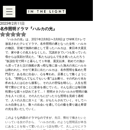
2025年2月11日
名作照明ドラマ『ハルカの光』
5つ星のうちNaNと評価されています。
『ハルカの光』は、2021年2月8日〜3月8日までNHK Eテレで
放送されたテレビドラマ。名作照明の虜となった女性・ハルカ
の物語。宮城で漁師の娘として育ったハルカは、東日本大震災
で、家や多くの友人をなくした。冗談好きでいつも笑っていた
母からは笑顔が消えた。“私たちはなんで生き残ったんだろう 
”仮設住宅で悶々と暮らして１年後、震災以来、初めての漁か
ら戻ってきた父の漁船が真っ暗な海に放った漁火の光にハルカ
は救われた。やがて東京に出たハルカは、名作照明を集めた専
門店で、ある光に出会い、心を奪われ、店番として働くように
なる。“照明なんてなんでもいい客”はお断り。その代わり光を
求める人には心から接客し、その人の苦悩を晴らし、人生を照
明で豊かにすることに使命を感じていた。そんな店には毎日個
性豊かな面々が訪れてきて…！ 照明オタクのハルカが照明の魅
力を人々に伝え、その人たちにぴったりな照明を見繕う過程
で、人々の人生に次々と「光」がもたらされていく。そしてハ
ルカ自身もまた、数々の出会いを通して心の傷を乗り越え希望
の光を見いだしていく。
このような内容のドラマなのですが、
先日、弊社で働きたいと
いっている女の子から、『ハルカの光』のような照明店が本当
にあることを知って驚いたという話を聞いて、久しぶりにドラ