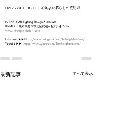
LIVING WITH LIGHT ｜ 心地よい暮らしの照明術
IN THE LIGHT Lighting Design & Interiors
861-8001 熊本県熊本市北区武蔵ヶ丘1丁目15-16
www.inthelightinteriors.com
Instagram ▶︎▶︎
https://www.instagram.com/inthelightinteriors/
Youtube ▶︎▶︎  
https://www.youtube.m/@inthelightinteriors/
最新記事
すべて表示