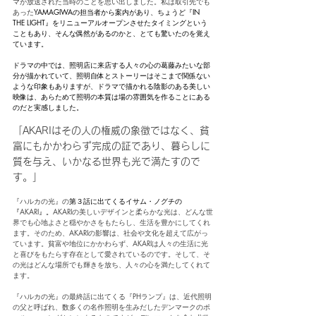
マが放送された当時のことを思い出しました。私は取引先でも
あった
YAMAGIWAの担当者から案内があり、ちょうど『IN 
THE LIGHT』をリニューアルオープンさせたタイミングという
こともあり、そんな偶然があるのかと、とても驚いたのを覚え
ています。
ドラマの中では、照明店に来店する人々の心の葛藤みたいな部
分が描かれていて、照明自体とストーリーはそこまで関係ない
ような印象もありますが、ドラマで描かれる陰影のある美しい
映像は、あらためて照明の本質は場の雰囲気を作ることにある
のだと実感しました。
「AKARIはその人の権威の象徴ではなく、貧
富にもかかわらず完成の証であり、暮らしに
質を与え、いかなる世界も光で満たすので
す。」
『ハルカの光』の
第３話に出てくるイサム・ノグチの
『
AKARI
』。
AKARIの美しいデザインと柔らかな光は、どんな世
界でも心地よさと穏やかさをもたらし、生活を豊かにしてくれ
ます。そのため、AKARIの影響は、社会や文化を超えて広がっ
ています。貧富や地位にかかわらず、AKARIは人々の生活に光
と喜びをもたらす存在として愛されているのです。そして、そ
の光はどんな場所でも輝きを放ち、人々の心を満たしてくれて
ます。
『ハルカの光』の最終話に出てくる『PHランプ』は、近代照明
の父と呼ばれ、数多くの名作照明を生みだしたデンマークのポ