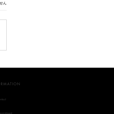
。
せん
な灯りと暮らす
ORMATION
ntact
pointment