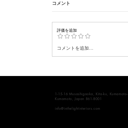
コメント
評価を追加
コメントを追加…
デンマークとデザインの深い
関係
1-15-16 Musashigaoka, Kita-ku, Kumamoto-c
Kumamoto, Japan 861-8001
info@inthelightinteriors.com