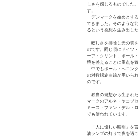
しさを感じるものでした。
す。
　デンマークを始めとす
てきました。そのような
るという発想を生み出し
　眩しさを排除し光の質
のです。同じ頃にドイツ
ーア・クリント、ポール
境を整えることに重点を
　中でもポール・ヘニング
の対数螺旋曲線が用いら
のです。
　独自の発想から生まれた
マークのアルネ・ヤコブセ
ミース・ファン・デル・
でも使われています。
　「人に優しい照明」を言
油ランプの灯りで夜を過