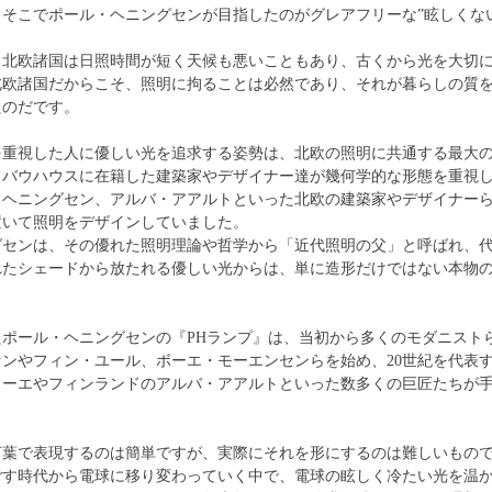
そこでポール・ヘニングセンが目指したのがグレアフリーな”眩しくな
る北欧諸国は日照時間が短く天候も悪いこともあり、古くから光を大切
北欧諸国だからこそ、照明に拘ることは必然であり、それが暮らしの質
たのだです。
を重視した人に優しい光を追求する姿勢は、北欧の照明に共通する最大
・バウハウスに在籍した建築家やデザイナー達が幾何学的な形態を重視
・ヘニングセン、アルバ・アアルトといった北欧の建築家やデザイナー
置いて照明をデザインしていました。
センは、その優れた照明理論や哲学から「近代照明の父」と呼ばれ、代
れたシェードから放たれる優しい光からは、単に造形だけではない本物
ポール・ヘニングセンの『PHランプ』は、当初から多くのモダニスト
ンやフィン・ユール、ボーエ・モーエンセンらを始め、20世紀を代表
ローエやフィンランドのアルバ・アアルトといった数多くの巨匠たちが
葉で表現するのは簡単ですが、実際にそれを形にするのは難しいものです
ごす時代から電球に移り変わっていく中で、電球の眩しく冷たい光を温