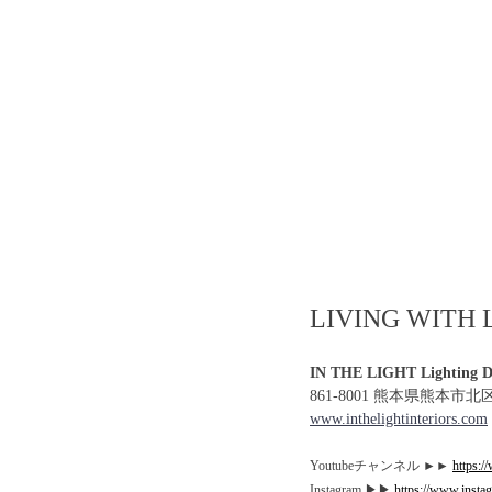
LIVING WI
IN THE LIGHT Lighting De
861-8001 熊本県熊本市北
www.inthelightinteriors.com
Youtubeチャンネル ►►
https:/
Instagram ▶︎▶︎ 
https://www.instag