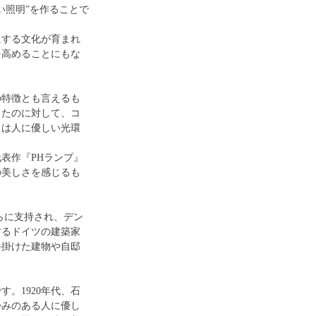
い照明”を作ることで
にする文化が育まれ
を高めることにもな
の特徴とも言えるも
したのに対して、コ
らは人に優しい光環
表作『PHランプ』
の美しさを感じるも
らに支持され、デン
するドイツの建築家
手掛けた建物や自邸
。1920年代、石
かみのある人に優し