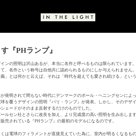
す『PHランプ』
と評価されています。
ザインの照明は沢山あるが、本当に名作と呼べるものは限られています
して、名作という称号は自他共に認められるものにしか与えられません
定義」とは何かと云えば、それは「時代を超えても愛され続ける」とい
電球が発明されて間もない時代にデンマークのポール・ヘニングセンによ
電球を覆うデザインの照明『パリ・ランプ』が発表。しかし、そのデザ
のシェードがそのまま反射するだけのものでした。
ポールセン社とさらに改良を加え、より完成度の高い照明を生み出しま
販売されている『PHランプ』の最初のモデルになるのです。
の多くは電球のフィラメントが直接見えていた為に、室内が明るくなるも