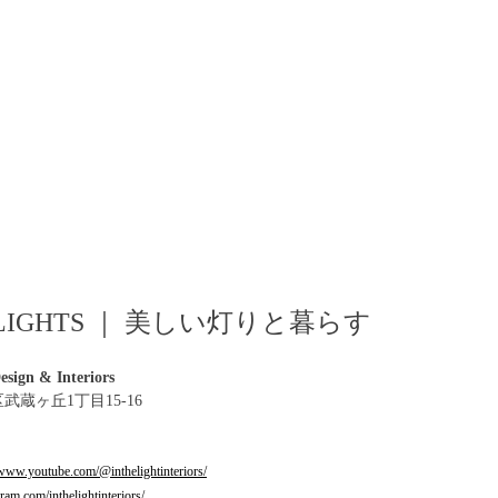
TH LIGHTS ｜ 美しい灯りと暮らす
sign & Interiors
区武蔵ヶ丘1丁目15-16
/www.youtube.com/@inthelightinteriors/
ram.com/inthelightinteriors/