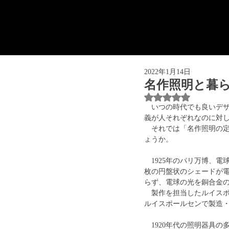
2022年1月14日
名作照明と暮ら
5つ星のうちNaN
　いつの時代でも良いデ
義が人それぞれなのに対
　それでは「名作照明の
ょうか。
　1925年のパリ万博、
枚の円盤状のシェードが
らず、電球の光を銅合金
　製作を担当したルイス
ルイスポールセンで製造・
　1920年代の照明器具