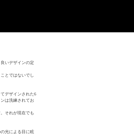
。良いデザインの定
。
うことではないでし
ってデザインされた6
インは洗練されてお
す。それが現在でも
のの光による目に眩