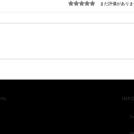
5つ星のうち0と評価されています
まだ評価がありま
豊か
心地よい暮らしの照明術
ity,
INF
Co
Ap