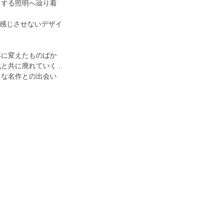
とする照明へ辿り着
を感じさせないデザイ
形に変えたものばか
共に廃れていく...
うな名作との出会い