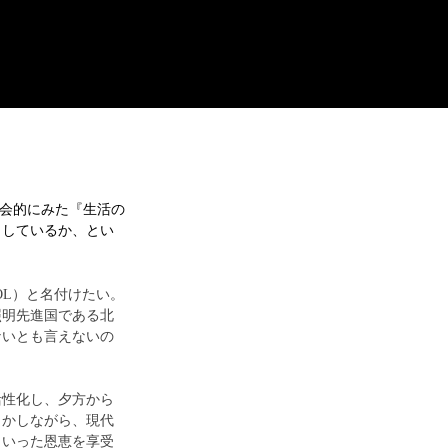
会的にみた『生活の
出しているか、とい
QOL）と名付けたい。
照明先進国である北
ないとも言えないの
活性化し、夕方から
しかしながら、現代
といった恩恵を享受