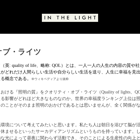
オブ・ライツ
と評価されています。
フ（
英
: quality of life、
略称
: QOL）とは、一人一人の
人生
の内容の質や社
人がどれだけ
人間
らしい
生活
や自分らしい生活を送り、
人生
に
幸福
を見
える概念である。
※
ウィキペディアより抜粋
る『照明の質』をクオリティ・オブ・ライツ（Quality of lights、
える影響がどれほど大きなものなのか。世界の幸福度ランキング上位は
このことがそのまま照明のおかげであるとは思いませんが、全く関係が
光環境について考えてみたいと思います。私たち人は朝日を浴びて脳が
を休ませるといったサーカディアンリズムというものを持っています。
的な光によって昼夜に関わらず活動でき、そのことによる生産性の向上