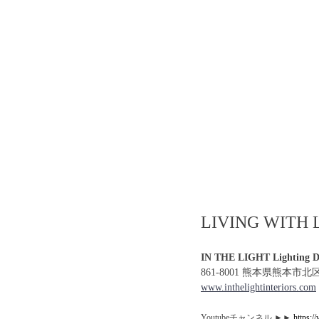
LIVING WI
IN THE LIGHT Lighting De
861-8001 熊本県熊本市北
www.inthelightinteriors.com
Youtubeチャンネル ►►
https:/