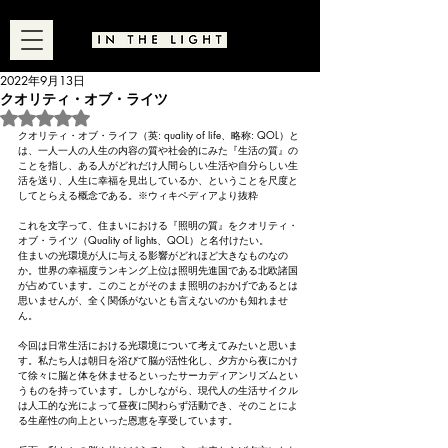
2022年9月13日
クオリティ・オブ・ライツ
5つ星のうちNaNと評価されています。
クオリティ・オブ・ライフ（
英
: quality of life、
略称
: QOL）と
は、一人一人の
人生
の内容の質や社会的にみた『生活の質』の
ことを指し、ある人がどれだけ
人間
らしい
生活
や自分らしい生
活を送り、
人生
に
幸福
を見出しているか、ということを尺度と
してとらえる概念である。
※
ウィキペディアより抜粋
これを文字って、住まいにおける『照明の質』をクオリティ・
オブ・ライツ（Quality of lights、QOL）と名付けたい。
住まいの光環境が人に与える影響がどれほど大きなものなの
か。世界の幸福度ランキング上位は照明先進国である北欧諸国
が占めています。このことがそのまま照明のおかげであるとは
思いませんが、全く関係がないとも言えないのかも知れませ
ん。
今回は日常生活における光環境について考えてみたいと思いま
す。私たち人は朝日を浴びて脳が活性化し、夕方から夜にかけ
て徐々に脳と体を休ませるといったサーカディアンリズムとい
うものを持っています。しかしながら、現代人の生活サイクル
は人工的な光によって昼夜に関わらず活動でき、そのことによ
る生産性の向上といった恩恵を享受しています。