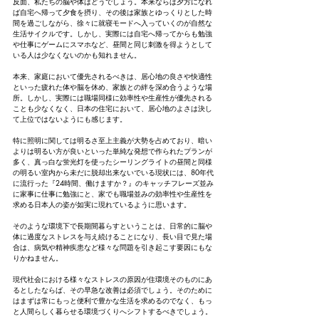
反面、私たちの脳や体はどうでしょう。本来ならば夕方になれ
ば自宅へ帰って夕食を摂り、その後は家族とゆっくりとした時
間を過ごしながら、徐々に就寝モードへ入っていくのが自然な
生活サイクルです。しかし、実際には自宅へ帰ってからも勉強
や仕事にゲームにスマホなど、昼間と同じ刺激を得ようとして
いる人は少なくないのかも知れません。
本来、家庭において優先されるべきは、居心地の良さや快適性
といった疲れた体や脳を休め、家族との絆を深め合うような場
所。しかし、実際には職場同様に効率性や生産性が優先される
ことも少なくなく、日本の住宅において、居心地のよさは決し
て上位ではないようにも感じます。
特に照明に関しては明るさ至上主義が大勢を占めており、暗い
よりは明るい方が良いといった単純な発想で作られたプランが
多く、真っ白な蛍光灯を使ったシーリングライトの昼間と同様
の明るい室内から未だに脱却出来ないでいる現状には、80年代
に流行った『24時間、働けますか？』のキャッチフレーズ並み
に家事に仕事に勉強にと、家でも職場並みの効率性や生産性を
求める日本人の姿が如実に現れているように思います。
そのような環境下で長期間暮らすということは、日常的に脳や
体に過度なストレスを与え続けることになり、長い目で見た場
合は、病気や精神疾患など様々な問題を引き起こす要因にもな
りかねません。
現代社会における様々なストレスの原因が住環境そのものにあ
るとしたならば、その早急な改善は必須でしょう。そのために
はまずは常にもっと便利で豊かな生活を求めるのでなく、もっ
と人間らしく暮らせる環境づくりへシフトするべきでしょう。