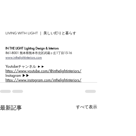
LIVING WITH LIGHT ｜ 美しい灯りと暮らす
IN THE LIGHT Lighting Design & Interiors
861-8001 熊本県熊本市北区武蔵ヶ丘1丁目15-16
www.inthelightinteriors.com
Youtubeチャンネル ►►
https://www.youtube.com/@inthelightinteriors/
Instagram ▶︎▶︎ 
https://www.instagram.com/inthelightinteriors/
最新記事
すべて表示