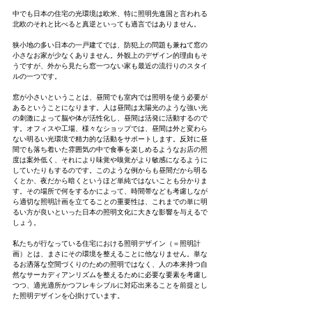
中でも日本の住宅の光環境は欧米、特に照明先進国と言われる
北欧のそれと比べると真逆といっても過言ではありません。
狭小地の多い日本の一戸建てでは、防犯上の問題も兼ねて窓の
小さなお家が少なくありません。外観上のデザイン的理由もそ
うですが、外から見たら窓一つない家も最近の流行りのスタイ
ルの一つです。
窓が小さいということは、昼間でも室内では照明を使う必要が
あるということになります。人は昼間は太陽光のような強い光
の刺激によって脳や体が活性化し、昼間は活発に活動するので
す。オフィスや工場、様々なショップでは、昼間は外と変わら
ない明るい光環境で精力的な活動をサポートします。反対に昼
間でも落ち着いた雰囲気の中で食事を楽しめるようなお店の照
度は案外低く、それにより味覚や嗅覚がより敏感になるように
していたりもするのです。このような例からも昼間だから明る
くとか、夜だから暗くというほど単純ではないことも分かりま
す。その場所で何をするかによって、時間帯なども考慮しなが
ら適切な照明計画を立てることの重要性は、これまでの単に明
るい方が良いといった日本の照明文化に大きな影響を与えるで
しょう。
私たちが行なっている住宅における照明デザイン（＝照明計
画）とは、まさにその環境を整えることに他なりません。単な
るお洒落な空間づくりのための照明ではなく、人の本来持つ自
然なサーカディアンリズムを整えるために必要な要素を考慮し
つつ、適光適所かつフレキシブルに対応出来ることを前提とし
た照明デザインを心掛けています。