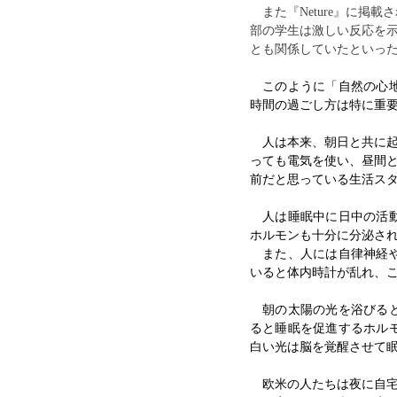
　また『Neture』に
部の学生は激しい反応を
とも関係していたといっ
　このように「自然の心
時間の過ごし方は特に重
　人は本来、朝日と共に
っても電気を使い、昼間
前だと思っている生活ス
　人は睡眠中に日中の活
ホルモンも十分に分泌さ
　また、人には自律神経
いると体内時計が乱れ、
　朝の太陽の光を浴びる
ると睡眠を促進するホル
白い光は脳を覚醒させて
　欧米の人たちは夜に自