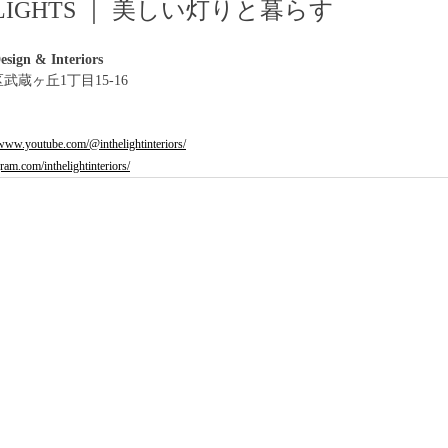
TH LIGHTS ｜ 美しい灯りと暮らす
sign & Interiors
区武蔵ヶ丘1丁目15-16
/www.youtube.com/@inthelightinteriors/
ram.com/inthelightinteriors/