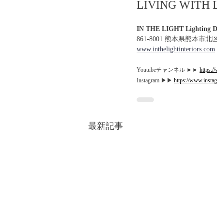
LIVING WI
IN THE LIGHT Lighting De
861-8001 熊本県熊本市北
www.inthelightinteriors.com
Youtubeチャンネル ►►
https:/
Instagram ▶︎▶︎ 
https://www.instag
最新記事