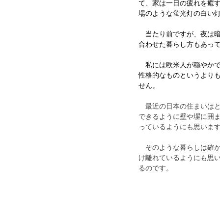
て、家は一日の疲れを癒
場のような蛍光灯の白い
　当たり前ですが、夜は
合わせた暮らし方もあっ
　私には欧米人が穏やか
性格的なものというより
せん。
　最近の日本の住まいは
できるように壁や塀に囲
っているようにも思いま
　そのような暮らしは確
け離れているようにも思
るのです。