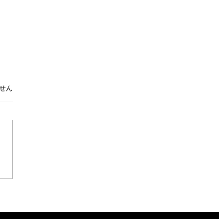
。
せん
は夜の灯りを愉しむ