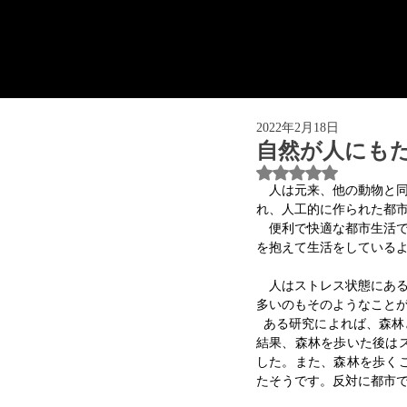
2022年2月18日
自然が人にも
5つ星のうちNaN
人は元来、他の動物と
れ、人工的に作られた都
　便利で快適な都市生活
を抱えて生活をしている
　人はストレス状態にあ
多いのもそのようなこと
  ある研究によれば、森林と都市のそれぞれの環境で人の副交感神経やストレスホルモンなどを測定した実験を行った
結果、森林を歩いた後は
した。また、森林を歩く
たそうです。反対に都市