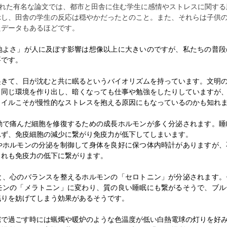
掲載された有名な論文では、都市と田舎に住む学生に感情やストレスに関す
示し、田舎の学生の反応は穏やかだったとのこと。また、それらは子供
たデータもあるほどです。
地よさ」が人に及ぼす影響は想像以上に大きいのですが、私たちの普段
要です。
起きて、日が沈むと共に眠るというバイオリズムを持っています。文明
と同じ環境を作り出し、暗くなっても仕事や勉強をしたりしていますが
タイルこそが慢性的なストレスを抱える原因にもなっているのかも知れ
動で痛んだ細胞を修復するための成長ホルモンが多く分泌されます。睡
れず、免疫細胞の減少に繋がり免疫力が低下してしまいます。
やホルモンの分泌を制御して身体を良好に保つ体内時計がありますが、
これも免疫力の低下に繋がります。
と、心のバランスを整えるホルモンの「セロトニン」が分泌されます。
モンの「メラトニン」に変わり、質の良い睡眠にも繋がるそうで、ブル
眠りを妨げてしまう効果があるそうです。
宅で過ごす時には蝋燭や暖炉のような色温度が低い白熱電球の灯りを好