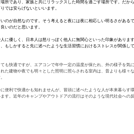
す場所であり、家族と共にリラックスした時間を過ごす場所です。だか
灯りでは安らげないといいます。
暗いのが自然なのです。そう考えると夜には夜に相応しい明るさがある
て良いのだと思います。
で人に優しく、日本人は怒りっぽく他人に無関心といった印象がありま
も、もしかすると先に述べたような生活習慣におけるストレスが関係し
とても快適ですが、エアコンで年中一定の温度が保たれ、外の様子を気
まれた建物や夜でも明々とした照明に照らされる室内は、昔よりも様々
す。
かに便利で快適かも知れませんが、冒頭に述べたような人が本来暮らす
います。近年のキャンプやアウトドアの流行はそのような現代社会への