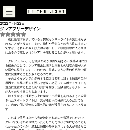
2022年4月22日
グレアフリーデザイン
5つ星のうちNaNと評価されています。
　夜に住宅街を歩いていると突然センサーライトの光に照らさ
れることがあります。また、街灯や門灯などの光も目にするの
ですが、それらの多くは光源が露出し、比較的目線に入る高さ
にあるので眩しさ（グレア）を感じることが多いと思います。
　グレア（glare）とは照明の光が原因で起きる不快感や目に残
る残像のことで、グレア現象は照明と周囲との明暗の差が大き
い場合に発生します。このため、前述のような夜の住宅街で頻
繁に発生することが多くなるのです。
　そのようなグレアが多発する原因は照明に対する知識不足が
原因で、単純に明るく照らせば良いと思ってスポットライトを
適当に設置すると思わぬ”光害”を招き、近隣住民からクレーム
が入ったりすることもあります。
　時々見かける地面から上に向かって植栽をあおるように設置
されたスポットライトは、光が通行人の目線に入るだけでな
く、向かい側の建物の２階へ強い光が放射されることもありま
す。
　これまで照明は上から光が放射されるのが普通でしたので、
グレアだらけの光環境だったとしてもそれほど気になることも
なかったのですが、最近は防犯や外構を気にする人が増えたこ