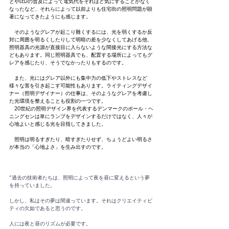
とやLEDの普及によって電気代をそれほど気にすることがなく
なったなど、それらによって以前よりも住宅街の照明問題が顕
著になってきたようにも感じます。
　そのようなグレアが起こり難くするには、光を弱くするか反
対に周囲を明るくしたりして明暗の差を少なくしてあげる他、
照明器具の光源が直接目に入らないような間接光にする方法な
どもあります。同じ照明器具でも、配置する場所によってもグ
レアを感じたり、そうでなかったりもするのです。
　また、光にはグレア以外にも集中力の低下やストレスなど
様々な害を引き起こす可能性もあります。ライティングデザイ
ナー（照明デザイナー）の仕事は、そのようなグレアを考慮し
た光環境を整えることも役割の一つです。
　20世紀の照明デザイン界を代表するデンマークのポール・ヘ
ニングセンは単にランプをデザインするだけではなく、人々が
心地よいと感じる光を目指してきました。
　照明は明るすぎたり、暗すぎたりせず、ちょうどよい明るさ
が本当の「心地よさ」を生み出すのです。
“過去の技術者たちは、照明によって夜を昼に変えるという夢
を持っていました。
しかし、私はその夢は間違っています。それはクリエイティビ
ティの欠如であると思うのです。
人には夜と昼のリズムが必要です。