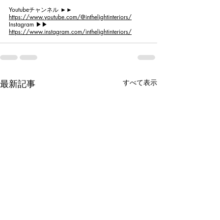
Youtubeチャンネル ►►
https://www.youtube.com/@inthelightinteriors/
Instagram ▶︎▶︎ 
https://www.instagram.com/inthelightinteriors/
最新記事
すべて表示