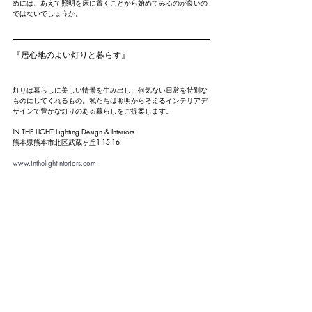
めには、あえて照明を床に置くことから始めてみるのが良いの
ではないでしょうか。
『居心地のよい灯りと暮らす』
灯りは暮らしに美しい情景を生み出し、何気ない日常を特別な
ものにしてくれるもの。私たちは照明から考えるインテリアデ
ザインで豊かな灯りのある暮らしをご提案します。
IN THE LIGHT Lighting Design & Interiors
熊本県熊本市北区武蔵ヶ丘1-15-16
www.inthelightinteriors.com