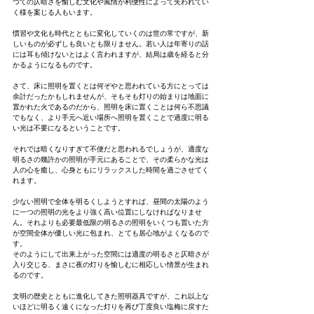
つての仄暗さを愉しむ文化や風情が利便性によって失われてい
く様を案じる人もいます。
慣習や文化も時代とともに変化していくのは世の常ですが、新
しいものが必ずしも良いとも限りません。若い人は年寄りの話
には耳も傾けないとはよく言われますが、結局は歳を経ると分
かるようになるものです。
さて、床に照明を置くとは何ぞやと思われている方にとっては
余計だったかもしれませんが、そもそも灯りの始まりは地面に
置かれた火であるのだから、照明を床に置くことは何ら不思議
でもなく、より手元へ近い場所へ照明を置くことで過度に明る
い光は不要になるということです。
それでは暗くなりすぎて不便だと思われるでしょうが、適度な
明るさの幾許かの照明が手元にあることで、その柔らかな光は
人の心を癒し、心身ともにリラックスした時間を過ごさせてく
れます。
少ない照明で全体を明るくしようとすれば、昼間の太陽のよう
に一つの照明の光をより強く高い位置にしなければなりませ
ん。それよりも必要最低限の明るさの照明をいくつも置いた方
が空間全体が優しい光に包まれ、とても居心地がよくなるので
す。
そのようにして出来上がった空間には適度の明るさと仄暗さが
入り交じる、まさに夜の灯りを愉しむに相応しい情景が生まれ
るのです。
文明の歴史とともに進化してきた照明器具ですが、これ以上な
いほどに明るく遠くになった灯りを再び丁度良い塩梅に戻すた