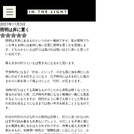
2021年11月5日
照明は床に置く
5つ星のうちNaNと評価されています。
照明は天井にあるものというのが一般的ですが、私が照明プラ
ンを考える時には如何に低い位置に照明を置くかを意識しま
す。どちらかといえば灯りは低ければ低いほどに良いと思って
いる位です。
最も太古の灯りといえば焚き火になるかと思います。
平安時代になると「灯台」といって、小さな皿に油を満たし台
座にのせて火を灯すようになり、江戸時代には火を灯した皿の
まわりに紙を張って風よけにした「行灯」が広まります。
当時の灯りはとても高級なものでしたから庶民は暗くなったら
寝るのが当たり前、江戸時代中期になると蝋燭が一般にも普及
するようになりますが、現代のように夜でも煌々とした明るさ
の生活を送るようになるまでは長い年月を経ることとなるので
す。
灯台や行灯の小さな灯りの室内は仄暗く、灯りに近づかなけれ
ば文字の読み書きも出来ないでしょう。そのことを不便と感じ
るか風情を感じるかは人それぞれですが、何事も捉え方次第で
変わるもの。谷崎潤一郎氏が『陰翳礼讃』に記したように、か