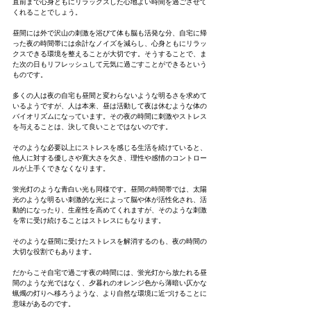
直前まで心身ともにリラックスした心地よい時間を過ごさせて
くれることでしょう。
昼間には外で沢山の刺激を浴びて体も脳も活発な分、自宅に帰
った夜の時間帯には余計なノイズを減らし、心身ともにリラッ
クスできる環境を整えることが大切です。そうすることで、ま
た次の日もリフレッシュして元気に過ごすことができるという
ものです。
多くの人は夜の自宅も昼間と変わらないような明るさを求めて
いるようですが、人は本来、昼は活動して夜は休むような体の
バイオリズムになっています。その夜の時間に刺激やストレス
を与えることは、決して良いことではないのです。
そのような必要以上にストレスを感じる生活を続けていると、
他人に対する優しさや寛大さを欠き、理性や感情のコントロー
ルが上手くできなくなります。
蛍光灯のような青白い光も同様です。昼間の時間帯では、太陽
光のような明るい刺激的な光によって脳や体が活性化され、活
動的になったり、生産性を高めてくれますが、そのような刺激
を常に受け続けることはストレスにもなります。
そのような昼間に受けたストレスを解消するのも、夜の時間の
大切な役割でもあります。
だからこそ自宅で過ごす夜の時間には、蛍光灯から放たれる昼
間のような光ではなく、夕暮れのオレンジ色から薄暗い仄かな
蝋燭の灯りへ移ろうような、より自然な環境に近づけることに
意味があるのです。