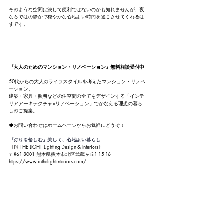
そのような空間は決して便利ではないのかも知れませんが、夜
ならではの静かで穏やかな心地よい時間を過ごさせてくれるは
ずです。
『大人のためのマンション・リノベーション』無料相談受付中
50代からの大人のライフスタイルを考えたマンション・リノベ
ーション。
建築・家具・照明などの住空間の全てをデザインする「インテ
リアアーキテクチャ×リノベーション」でかなえる理想の暮ら
しのご提案。
◆お問い合わせはホームページからお気軽にどうぞ！
『灯りを愉しむ』美しく、心地よい暮らし
《IN THE LIGHT Lighting Design & Interiors》
〒861-8001 熊本県熊本市北区武蔵ヶ丘1-15-16
https://www.inthelightinteriors.com/