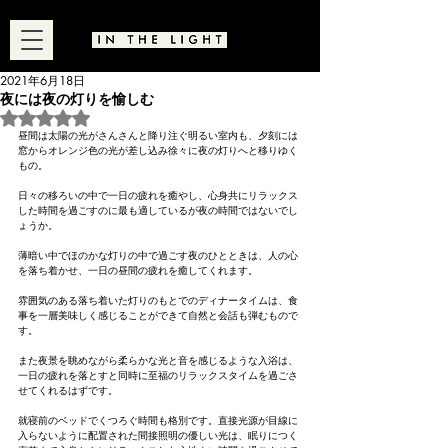
2021年6月18日
夜には夜の灯りを愉しむ
5つ星のうちNaNと評価されています。
昼間は太陽の光がさんさんと降り注ぐ明るい室内も、夕刻には
窓からオレンジ色の光が差し込み徐々に夜の灯りへと移りゆく
もの。
日々の移ろいの中で一日の疲れを癒やし、心身共にリラックス
した時間を過ごすのに最も適しているが夜の時間ではないでし
ょうか。
薄暗い中でほのかな灯りの中で過ごす夜のひとときは、人の心
を落ち着かせ、一日の昼間の疲れを癒してくれます。
雰囲気のある落ち着いた灯りのもとでのディナータイムは、食
事を一層美味しく感じることができて自然と会話も弾むもので
す。
また夜景を眺めながら柔らかな光と音を感じるような入浴は、
一日の疲れを落とすと同時に至福のリラックスタイムを過ごさ
せてくれるはずです。
就寝前のベッドでくつろぐ時間も格別です。直接光源が目線に
入らないように配置された間接照明の優しい光は、眠りにつく