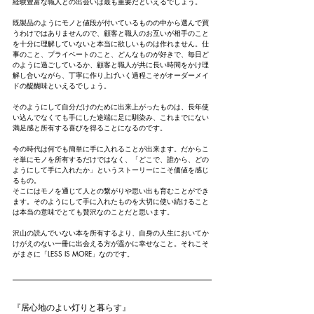
経験豊富な職人との出会いは最も重要だといえるでしょう。
既製品のようにモノと値段が付いているものの中から選んで買
うわけではありませんので、顧客と職人のお互いが相手のこと
を十分に理解していないと本当に欲しいものは作れません。仕
事のこと、プライベートのこと、どんなものが好きで、毎日ど
のように過ごしているか、顧客と職人が共に長い時間をかけ理
解し合いながら、丁寧に作り上げいく過程こそがオーダーメイ
ドの醍醐味といえるでしょう。
そのようにして自分だけのために出来上がったものは、長年使
い込んでなくても手にした途端に足に馴染み、これまでにない
満足感と所有する喜びを得ることになるのです。
今の時代は何でも簡単に手に入れることが出来ます。だからこ
そ単にモノを所有するだけではなく、「どこで、誰から、どの
ようにして手に入れたか」というストーリーにこそ価値を感じ
るもの。
そこにはモノを通じて人との繋がりや思い出も育むことができ
ます。そのようにして手に入れたものを大切に使い続けること
は本当の意味でとても贅沢なのことだと思います。
沢山の読んでいない本を所有するより、自身の人生においてか
けがえのない一冊に出会える方が遥かに幸せなこと。それこそ
がまさに「LESS IS MORE」なのです。
『居心地のよい灯りと暮らす』