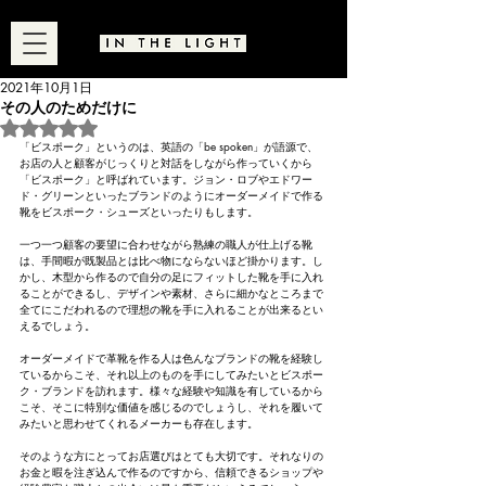
2021年10月1日
その人のためだけに
5つ星のうちNaNと評価されています。
「ビスポーク」というのは、英語の「be spoken」が語源で、
お店の人と顧客がじっくりと対話をしながら作っていくから
「ビスポーク」と呼ばれています。
ジョン・ロブやエドワー
ド・グリーンといったブランドのようにオーダーメイドで作る
靴をビスポーク・シューズといったりもします。
一つ一つ顧客の要望に合わせながら熟練の職人が仕上げる靴
は、手間暇が既製品とは比べ物にならないほど掛かります。
し
かし、木型から作るので自分の足にフィットした靴を手に入れ
ることができるし、デザインや素材、さらに細かなところまで
全てにこだわれるので理想の靴を手に入れることが出来るとい
えるでしょう。
オーダーメイドで革靴を作る人は色んなブランドの靴を経験し
ているからこそ、それ以上のものを手にしてみたいとビスポー
ク・ブランドを訪れます。様々な経験や知識を有しているから
こそ、そこに特別な価値を感じるのでしょうし、それを履いて
みたいと思わせてくれるメーカーも存在します。
そのような方にとってお店選びはとても大切です。それなりの
お金と暇を注ぎ込んで作るのですから、信頼できるショップや