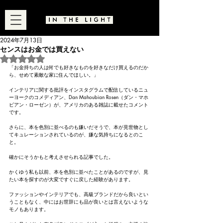
2024年7月13日
センスはお金では買えない
5つ星のうちNaNと評価されています。
「お金持ちの人は何でも好きなものを好きなだけ買えるのだか
ら、せめて素敵な家に住んでほしい。」
インテリアに関する批評をインスタグラムで配信しているニュ
ーヨークのコメディアン、Dan Mahoubian Rosen（ダン・マホ
ビアン・ローゼン）が、アメリカのある雑誌に載せたコメント
です。
さらに、本を色別に並べるのも嫌いだそうで、本が見世物とし
てキュレーションされているのが、嫌な気持ちになるとのこ
と。
確かにそうかもと考えさせられる記事でした。
かくゆう私も以前、本を色別に並べたことがあるのですが、見
たい本を探すのが大変ですぐに戻した経験があります。
ファッションやインテリアでも、高級ブランドだから良いとい
うこともなく、中にはお世辞にも品が良いとは言えないような
モノもあります。