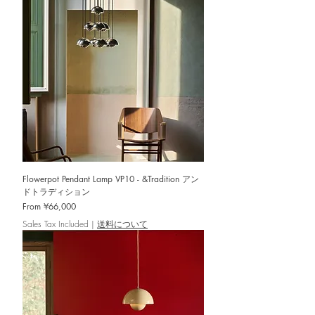
Flowerpot Pendant Lamp VP10 - &Tradition アン
ドトラディション
Sale Price
From
¥66,000
Sales Tax Included
|
送料について