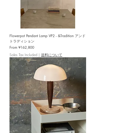
Flowerpot Pendant Lamp VP2 - &Tradition アンド
トラディション
Sale Price
From
¥162,800
Sales Tax Included
|
送料について