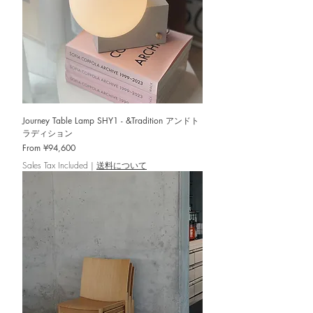
Journey Table Lamp SHY1 - &Tradition アンドト
ラディション
Sale Price
From
¥94,600
Sales Tax Included
|
送料について