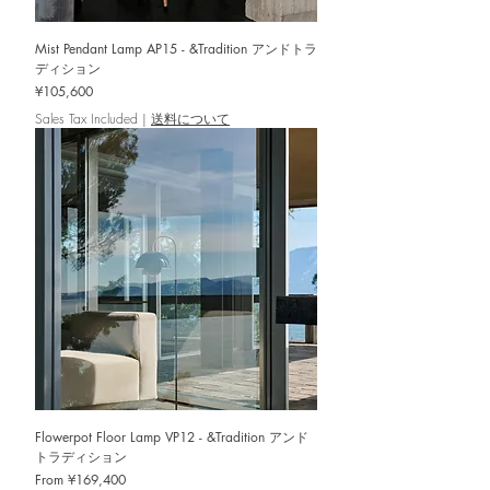
Mist Pendant Lamp AP15 - &Tradition アンドトラ
ディション
Price
¥105,600
Sales Tax Included
|
送料について
Flowerpot Floor Lamp VP12 - &Tradition アンド
トラディション
Sale Price
From
¥169,400