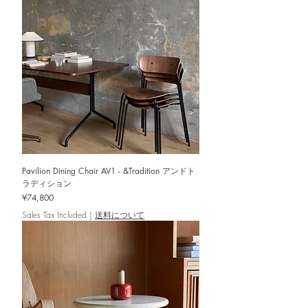
Pavilion Dining Chair AV1 - &Tradition アンドト
ラディション
Price
¥74,800
Sales Tax Included
|
送料について