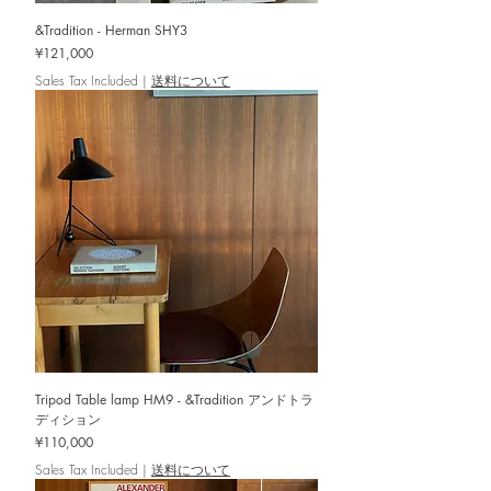
&Tradition - Herman SHY3
Price
¥121,000
Sales Tax Included
|
送料について
Tripod Table lamp HM9 - &Tradition アンドトラ
ディション
Price
¥110,000
Sales Tax Included
|
送料について