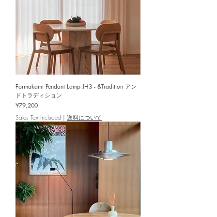
Formakami Pendant Lamp JH3 - &Tradition アン
ドトラディション
Price
¥79,200
Sales Tax Included
|
送料について