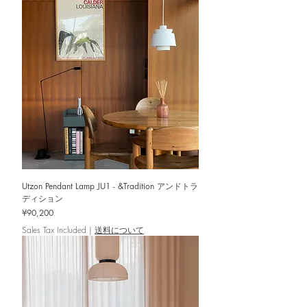
Utzon Pendant Lamp JU1 - &Tradition アンドトラ
ディション
Price
¥90,200
Sales Tax Included
|
送料について