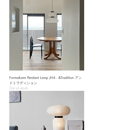
Formakami Pendant Lamp JH4 - &Tradition アン
ドトラディション
Out of stock