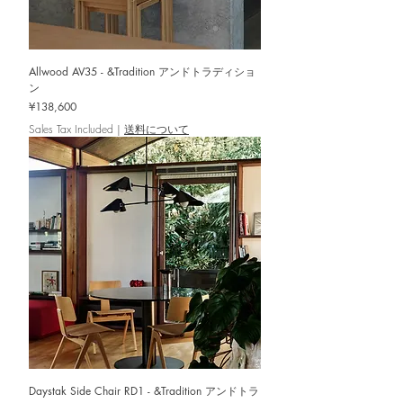
Allwood AV35 - &Tradition アンドトラディショ
ン
Price
¥138,600
Sales Tax Included
|
送料について
Daystak Side Chair RD1 - &Tradition アンドトラ