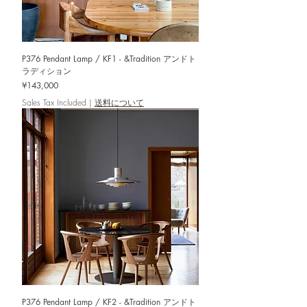
P376 Pendant Lamp / KF1 - &Tradition アンドト
ラディション
Price
¥143,000
Sales Tax Included
|
送料について
P376 Pendant Lamp / KF2 - &Tradition アンドト