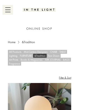
ONLINE SHOP
Home
&Tradition
All Products
Mid-Century Designers
CHAIR
TABLE
Lighting
FURNITURE
&Tradition
Tom Dixon
Art Prints
Books & Magazines
ARK JOURNAL
BAGS
Fragrance
Filter & Sort