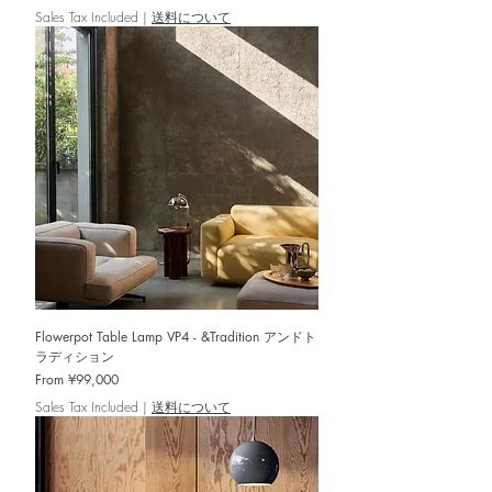
Sales Tax Included
|
送料について
Flowerpot Table Lamp VP4 - &Tradition アンドト
ラディション
Sale Price
From
¥99,000
Sales Tax Included
|
送料について