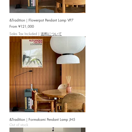
&Tradition｜Flowerpot Pendant Lamp VP7
Sale Price
From
¥121,000
Sales Tax Included
|
送料について
&Tradition｜Formakami Pendant Lamp JH5
Out of stock