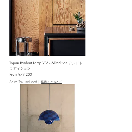
Topan Pendant Lamp VP6 - &Tradition アンドト
ラディション
Sale Price
From
¥79,200
Sales Tax Included
|
送料について