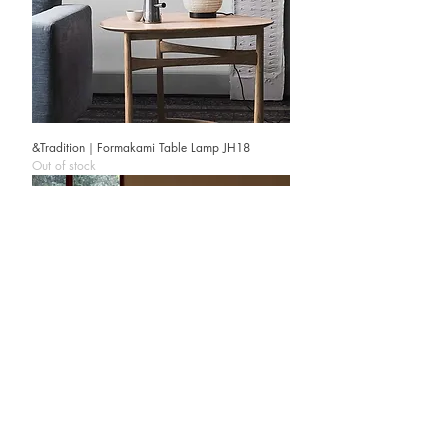
&Tradition｜Formakami Table Lamp JH18
Out of stock