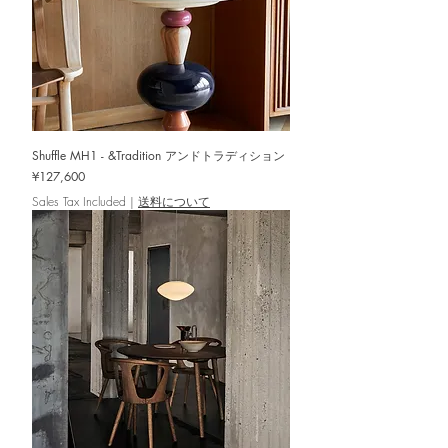
Shuffle MH1 - &Tradition アンドトラディション
Price
¥127,600
Sales Tax Included
|
送料について