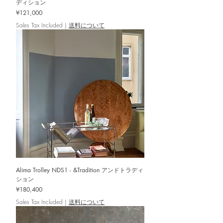
ディション
Price
¥121,000
Sales Tax Included
|
送料について
Alima Trolley NDS1 - &Tradition アンドトラディ
ション
Price
¥180,400
Sales Tax Included
|
送料について