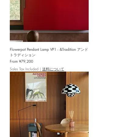
Flowerpot Pendant Lamp VP1 - &Tradition アンド
トラディション
Sale Price
From
¥79,200
Sales Tax Included
|
送料について