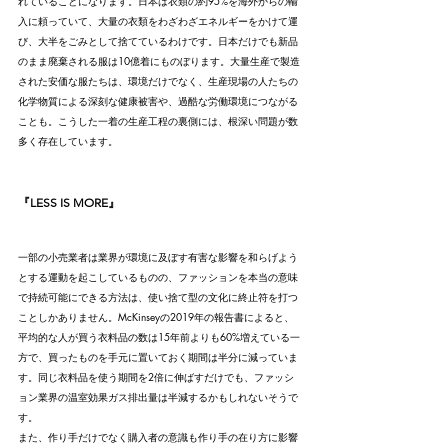
れていることになります。日本は衣類の約95%を海外からの輸
入に頼っていて、大量の衣類をわざわざエネルギーをかけて運
び、大半をごみとして捨てているわけです。日本だけでも新品
のまま廃棄される服は10億着にものぼります。大量生産で製造
された安価な服たちは、環境だけでなく、生産現場の人たちの
化学物質による深刻な健康被害や、過酷な労働環境につながる
ことも。こうした一着の生産工程の裏側には、根深い問題が数
多く存在しています。
『LESS IS MORE』
一部の小売業者は業界が環境に及ぼす有害な影響を和らげよう
とする運動を起こしているものの、ファッションを本当の意味
で持続可能にできる方法は、使い捨て型の文化に終止符を打つ
ことしかありません。McKinseyの2019年の報告書によると、
平均的な人が買う衣料品の数は15年前よりも60%増えている一
方で、買ったものを手元に置いておく期間は半分に減っていま
す。同じ衣料品を使う期間を2倍に伸ばすだけでも、ファッシ
ョン業界の温室効果ガス排出量は半減するかもしれないそうで
す。
また、作り手だけでなく購入者の意識も作り手の在り方に影響