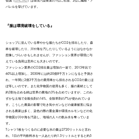
会議（
UNCTAD
）は環境汚染産業の1位に石油、2位に繊維・ア
パレルを挙げています。
『服は環境破壊をしている』
ショップに並んでいる華やかな服たちがCO2を排出したり、森
林を破壊したり、川や海を汚したりしているようにはなかなか
想像しづらいかもしれませんが、ファッション業界が環境に与
えている負荷は意外にも大きいのです。
ファッション業界のCO2排出量は増加の一途で、2015年比で
60%以上増加し、2030年には約20億8千万トンになると予測さ
れ、一年間に2億3千万台の乗用車から排出されるCO2の量にほ
ぼ等しいのです。また化学物質の使用も多く、服の素材として
約3割を占める綿は世界の農地の3%を占めていますが、このわ
ずかな土地で全殺虫剤の16%、全除草剤の7%が使われていま
す。こうした農薬の影響で吐き気やガンなどの健康被害に悩ま
される農家は多く、染色の際の重金属や環境ホルモンなどの化
学物質が川や海を汚染し、地域の人々の飲み水を奪っていま
す。
Tシャツ1枚をつくるのに必要な水の量は2720リットルと言わ
れ、1日の平均飲料水を一人あたり約1.5リットルとすると約5