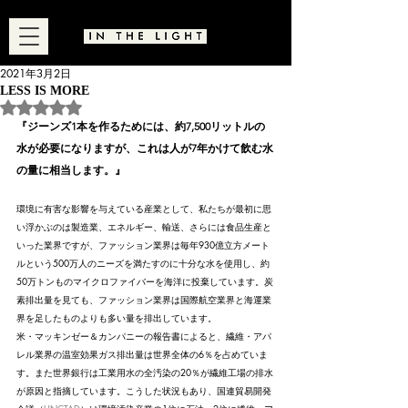
2021年3月2日
LESS IS MORE
5つ星のうちNaNと評価されています。
『ジーンズ1本を作るためには、約7,500リットルの
水が必要になりますが、これは人が7年かけて飲む水
の量に相当します。』
環境に有害な影響を与えている産業として、私たちが最初に思
い浮かぶのは製造業、エネルギー、輸送、さらには食品生産と
いった業界ですが、ファッション業界は毎年930億立方メート
ルという500万人のニーズを満たすのに十分な水を使用し、約
50万トンものマイクロファイバーを海洋に投棄しています。炭
素排出量を見ても、ファッション業界は国際航空業界と海運業
界を足したものよりも多い量を排出しています。
米・マッキンゼー＆カンパニーの報告書によると、繊維・アパ
レル業界の温室効果ガス排出量は世界全体の6％を占めていま
す。また世界銀行は工業用水の全汚染の20％が繊維工場の排水
が原因と指摘しています。こうした状況もあり、国連貿易開発