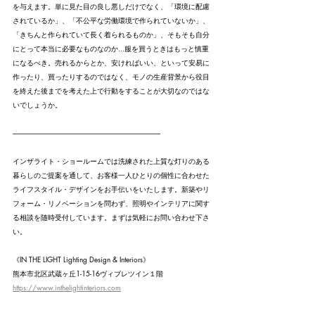
を与えます。単に見た目の良し悪しだけでなく、「環境に配慮
されているか」、「不公平な労働環境で作られていないか」、
「きちんと作られていて長く着られるものか」、そもそも自分
にとって本当に必要なものなのか...服を買うときはもっと慎重
になるべき。売れるからとか、安ければいい、といって安易に
作ったり、買ったりするのではなく、モノの生産背景から役目
を終えた後までを考えた上で行動をすることが大切なのではな
いでしょうか。
---------------------------------------------------------------------------------------------------------
インザライト・ショールームでは洗練された上質な灯りのある
暮らしのご提案を通して、お客様一人ひとりの個性に合わせた
ライフスタイル・デザインをお手伝いをいたします。新築やリ
フォーム・リノベーションを問わず、照明やインテリアに関す
る相談を随時受付しています。まずは気軽にお問い合わせ下さ
い。
《IN THE LIGHT Lighting Design & Interiors》
熊本市北区武蔵ヶ丘1-15-16ヴィブレツイン１階
https://www.inthelightinteriors.com