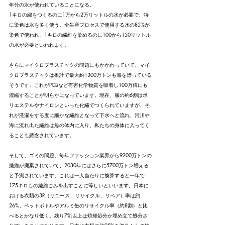
年分の水が使われていることになる。
1キロの綿をつくるのに1万から2万リットルの水が必要で、特
に染色は水を多く使う。全生産プロセスで使用する水の85%が
染色で使われ、1キロの繊維を染めるのに100から150リットル
の水が必要といわれます。
さらにマイクロプラスチックの問題にもかかわっていて、マイ
クロプラスチックは推計で最大約1300万トンも海を漂っている
そうです。これがPCBなど有害化学物質を吸着し100万倍にも
濃縮することが明らかになっています。現在、服の約6割はポ
リエステルやナイロンといった化繊でつくられていますが、そ
れが洗濯をする度に細かな繊維となって下水へと流れ、河川や
海に流れ出た繊維は魚の体内に入り、私たちの身体に入ってく
ることも懸念されています。
そして、ゴミの問題。毎年ファッション業界から9200万トンの
繊維が廃棄されていて、2030年にはさらに5700万トン増える
と予測されています。これは一人当たりに換算すると一年で
175キロもの繊維ごみを出すことに等しいといいます。日本に
おける衣類の3R（リユース、リサイクル、リペア）率は約
26%、ペットボトルやアルミ缶のリサイクル率（約8割）と比
べるとかなり低く、残り7割以上は焼却処分か埋め立て処分さ