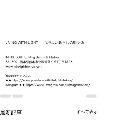
LIVING WITH LIGHT ｜ 心地よい暮らしの照明術
IN THE LIGHT Lighting Design & Interiors
861-8001 熊本県熊本市北区武蔵ヶ丘1丁目15-16
www.inthelightinteriors.com
Youtubeチャンネル 
►► 
https://www.youtube.m/@inthelightinteriors/
Instagram ▶︎▶︎ 
https://www.instagram.com/inthelightinteriors/
最新記事
すべて表示