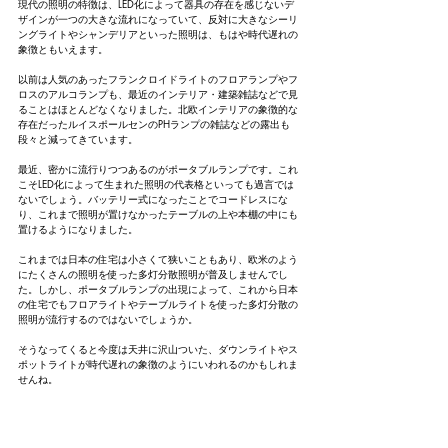
現代の照明の特徴は、LED化によって器具の存在を感じないデ
ザインが一つの大きな流れになっていて、反対に大きなシーリ
ングライトやシャンデリアといった照明は、もはや時代遅れの
象徴ともいえます。
以前は人気のあったフランクロイドライトのフロアランプやフ
ロスのアルコランプも、最近のインテリア・建築雑誌などで見
ることはほとんどなくなりました。北欧インテリアの象徴的な
存在だったルイスポールセンのPHランプの雑誌などの露出も
段々と減ってきています。
最近、密かに流行りつつあるのがポータブルランプです。これ
こそLED化によって生まれた照明の代表格といっても過言では
ないでしょう。バッテリー式になったことでコードレスにな
り、これまで照明が置けなかったテーブルの上や本棚の中にも
置けるようになりました。
これまでは日本の住宅は小さくて狭いこともあり、欧米のよう
にたくさんの照明を使った多灯分散照明が普及しませんでし
た。しかし、ポータブルランプの出現によって、これから日本
の住宅でもフロアライトやテーブルライトを使った多灯分散の
照明が流行するのではないでしょうか。
そうなってくると今度は天井に沢山ついた、ダウンライトやス
ポットライトが時代遅れの象徴のようにいわれるのかもしれま
せんね。