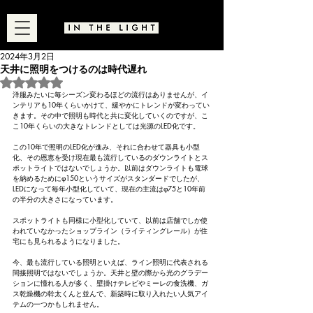
2024年3月2日
天井に照明をつけるのは時代遅れ
5つ星のうちNaNと評価されています。
洋服みたいに毎シーズン変わるほどの流行はありませんが、イ
ンテリアも10年くらいかけて、緩やかにトレンドが変わってい
きます。その中で照明も時代と共に変化していくのですが、こ
こ10年くらいの大きなトレンドとしては光源のLED化です。
この10年で照明のLED化が進み、それに合わせて器具も小型
化、その恩恵を受け現在最も流行しているのダウンライトとス
ポットライトではないでしょうか。以前はダウンライトも電球
を納めるためにφ150というサイズがスタンダードでしたが、
LEDになって毎年小型化していて、現在の主流はφ75と10年前
の半分の大きさになっています。
スポットライトも同様に小型化していて、以前は店舗でしか使
われていなかったショップライン（ライティングレール）が住
宅にも見られるようになりました。
今、最も流行している照明といえば、ライン照明に代表される
間接照明ではないでしょうか。天井と壁の際から光のグラデー
ションに憧れる人が多く、壁掛けテレビやミーレの食洗機、ガ
ス乾燥機の幹太くんと並んで、新築時に取り入れたい人気アイ
テムの一つかもしれません。