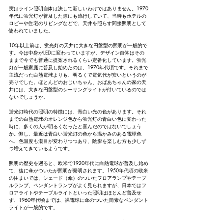
実はライン照明自体は決して新しいわけではありません。1970
年代に蛍光灯が普及した際にも流行していて、当時もホテルの
ロビーや住宅のリビングなどで、天井を照らす間接照明として
使われていました。
10年以上前は、蛍光灯の天井に大きな円盤型の照明が一般的で
す。今は中身がLEDに変わっていますが、デザイン自体はその
ままで今でも普通に提案されるくらい定番化しています。蛍光
灯が一般家庭に普及し始めたのは、1970年代頃です。それまで
主流だった白熱電球よりも、明るくで電気代が安いというのが
売りでした。ほとんどのおじいちゃん、おばあちゃんの家の天
井には、大きな円盤型のシーリングライトが付いているのでは
ないでしょうか。
蛍光灯時代の照明の特徴には、青白い光の色があります。それ
までの白熱電球のオレンジ色から蛍光灯の青白い色に変わった
時に、多くの人が明るくなったと喜んだのではないでしょう
か。但し、最近は青白い蛍光灯の色から温かみのある電球色
へ、色温度も潮目が変わりつつあり、陰影を楽しむ方も少しず
つ増えてきているようです。
照明の歴史を遡ると、欧米で1920年代に白熱電球が普及し始め
て、後に傘がついたが照明が発明されます。1950年代頃の欧米
の住まいでは、シェード（傘）のついたフロアランプやテーブ
ルランプ、ペンダントランプがよく見られますが、日本ではフ
ロアライトやテーブルライトといった照明はほとんど普及せ
ず、1960年代頃までは、裸電球に傘のついた簡素なペンダント
ライトが一般的です。