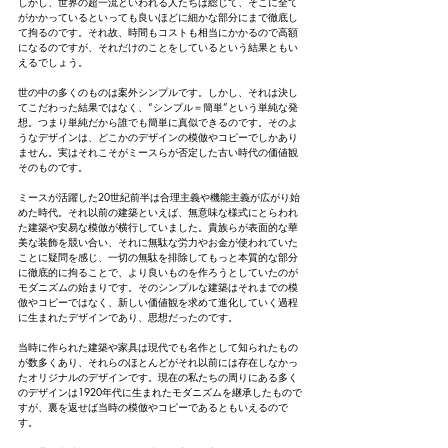
しかし、世界の超一流といわれる人たちは総じて、そこに全て
がかかっているといっても良いほどに細かな部分にまで徹底し
て拘るのです。それ故、時間もコストも相当にかかるので高額
になるのですが、それだけのことをしているという結果ともい
えるでしょう。
世の中の多くのものは案外シンプルです。しかし、それは決し
てこだわった結果ではなく、“シンプル＝簡単”という単純な発
想。つまり単純だから誰でも簡単に真似できるのです。そのよ
うなデザインは、どこかのデザインの模倣やコピーでしかあり
ません。実はそれこそがミースらが否定した古い時代の価値観
そのものです。
ミースが活躍した20世紀前半は合理主義や機能主義が広がり始
めた時代。それ以前の建築といえば、無意味な様式にとらわれ
た建築や安易な模倣が横行していました。貴族らが表面的な華
美な装飾を競い合い、それに無駄な労力やお金が使われていた
ことに疑問を感じ、一切の無駄を排除してもっと本質的な部分
に徹底的に拘ることで、より良いものを作ろうとしていたのが
モダニズムの始まりです。そのシンプルな建築はそれまでの模
倣やコピーではなく、新しい価値観を求めて進化していく過程
に生まれたデザインであり、思想だったのです。
当時に作られた建築や家具は現代でも名作として知られたもの
が数多くあり、それらのほとんどがそれ以前には存在しなかっ
たオリジナルのデザインです。現在の私たちの周りにある多く
のデザインは1920年代に生まれたモダニズムを継承したもので
すが、裏を返せば当時の模倣やコピーであるともいえるので
す。