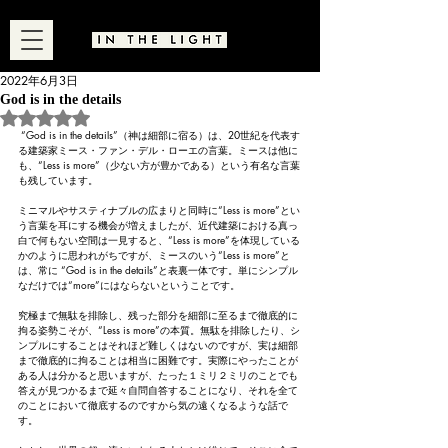
2022年6月3日
God is in the details
5つ星のうちNaNと評価されています。
 “God is in the details”（神は細部に宿る）は、20世紀を代表す
る建築家ミース・ファン・デル・ローエの言葉。ミースは他に
も、“Less is more”（少ない方が豊かである）という有名な言葉
も残しています。
ミニマルやサスティナブルの広まりと同時に“Less is more”とい
う言葉を耳にする機会が増えましたが、近代建築における真っ
白で何もない空間は一見すると、“Less is more”を体現している
かのように思われがちですが、ミースのいう“Less is more”と
は、常に “God is in the details”と表裏一体です。単にシンプル
なだけでは“more”にはならないということです。
究極まで無駄を排除し、残った部分を細部に至るまで徹底的に
拘る姿勢こそが、“Less is more”の本質。無駄を排除したり、シ
ンプルにすることはそれほど難しくはないのですが、実は細部
まで徹底的に拘ることは相当に困難です。実際にやったことが
ある人は分かると思いますが、たった１ミリ２ミリのことでも
答えが見つかるまで延々自問自答することになり、それを全て
のことにおいて徹底するのですから気の遠くなるような話で
す。