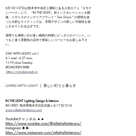
6月1日〜27日は熊本市中央区上通町にある人気カフェ『オモケ
ンパーク』にて、『IN THE LIGHT』初インスタレーションを開
催。イギリスのインテリアブランド＂Tom Dixon＂の照明を使
った大胆なライティングは、空間デザインの新しい可能性を感
じさせてくれるはずです。
昼間でも薄暗い日が多い梅雨の時期にピッタリのイベント。い
つもと違う雰囲気の店内で美味しいコーヒーをお楽しみ下さ
い。
STAY WITH LIGHTS vol.1
6.1 wed - 6.27 mon
11-19 close Tuesday
@OMOKEN PARK
https://omoken-park.jp
LIVING WITH LIGHT ｜ 美しい灯りと暮らす
IN THE LIGHT Lighting Design & Interiors
861-8001 熊本県熊本市北区武蔵ヶ丘1丁目15-16
www.inthelightinteriors.com
Youtubeチャンネル ►►
https://www.youtube.com/@inthelightinteriors/
Instagram ▶︎▶︎ 
https://www.instagram.com/inthelightinteriors/