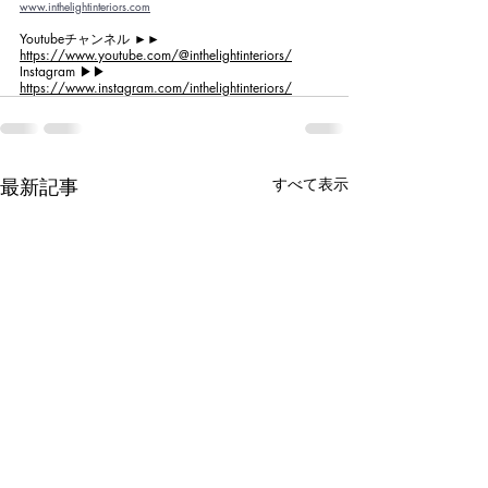
www.inthelightinteriors.com
Youtubeチャンネル ►►
https://www.youtube.com/@inthelightinteriors/
Instagram ▶︎▶︎ 
https://www.instagram.com/inthelightinteriors/
最新記事
すべて表示