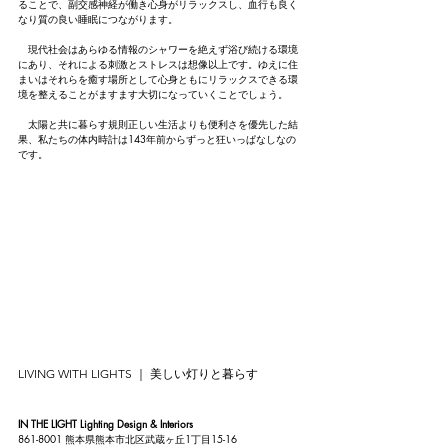
ることで、副交感神経が働き心身がリラックスし、血行も良く
なり質の良い睡眠につながります。
　現代社会はあらゆる情報のシャワーを絶えず浴び続ける環境
にあり、それによる刺激とストレスは想像以上です。ゆえに住
まいはそれらを癒す場所として心身ともにリラックスできる環
境を整えることがますます大切になっていくことでしょう。
　太陽と共に暮らす規則正しい生活よりも便利さを優先した結
果、私たちの体内時計は143年前からずっと狂いっぱなしなの
です。
LIVING WITH LIGHTS ｜ 美しい灯りと暮らす
IN THE LIGHT Lighting Design & Interiors
861-8001 熊本県熊本市北区武蔵ヶ丘1丁目15-16