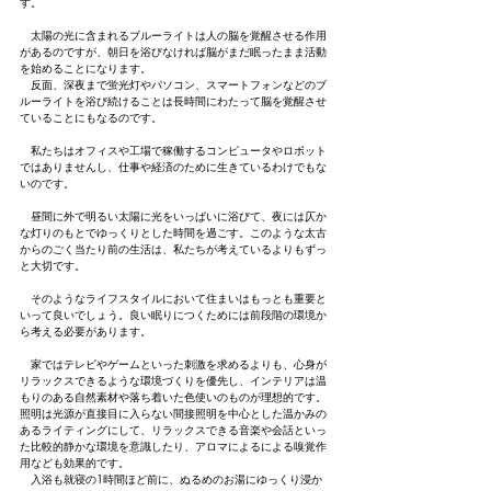
す。
　太陽の光に含まれるブルーライトは人の脳を覚醒させる作用
があるのですが、朝日を浴びなければ脳がまだ眠ったまま活動
を始めることになります。
　反面、深夜まで蛍光灯やパソコン、スマートフォンなどのブ
ルーライトを浴び続けることは長時間にわたって脳を覚醒させ
ていることにもなるのです。
　私たちはオフィスや工場で稼働するコンピュータやロボット
ではありませんし、仕事や経済のために生きているわけでもな
いのです。
　昼間に外で明るい太陽に光をいっぱいに浴びて、夜には仄か
な灯りのもとでゆっくりとした時間を過ごす。このような太古
からのごく当たり前の生活は、私たちが考えているよりもずっ
と大切です。
　そのようなライフスタイルにおいて住まいはもっとも重要と
いって良いでしょう。良い眠りにつくためには前段階の環境か
ら考える必要があります。
　家ではテレビやゲームといった刺激を求めるよりも、心身が
リラックスできるような環境づくりを優先し、インテリアは温
もりのある自然素材や落ち着いた色使いのものが理想的です。
照明は光源が直接目に入らない間接照明を中心とした温かみの
あるライティングにして、リラックスできる音楽や会話といっ
た比較的静かな環境を意識したり、アロマによるによる嗅覚作
用なども効果的です。
　入浴も就寝の1時間ほど前に、ぬるめのお湯にゆっくり浸か