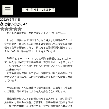
2022年3月11日
夜は暗い方がいい
5つ星のうちNaNと評価されています。
　私たちの体は太陽と共に生きていくように出来ている。
　しかし、現代社会では朝日ではなく目覚まし時計のアラーム
音で目覚め、朝日を見る前に地下鉄で通勤して昼間でも屋内に
篭って仕事や勉強をしたり、夜になると睡眠時間を削ってでも
テレビやSNS・動画配信サービスを見ています。
　1879年にトーマス・エジソンが電球を発明したことによっ
て、私たちは深夜まで仕事や勉強、遊びやスポーツを楽しんだ
り、いつでもどこでも自分他たちがやりたいことを昼夜問わず
に出来るのです。
　とても便利な現代社会ですが、太陽の光は私たちの生活に欠
かせないものであり、人の体や精神にとても大きな影響を及ぼ
しています。
　早朝まだ暗いうちに出掛けて帰宅は深夜、家は帰って寝るだ
けの場所。日本ではそのような人も少なくないでしょう。
　睡眠時間が短いことを自慢したりする人がいますが、睡眠不
足が続くと集中力や注意力が低下し、仕事や勉強の効率も下が
り、慢性的な睡眠不足は免疫力低下や生活習慣病にも繋がりま