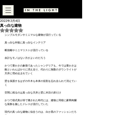
2022年3月4日
真っ白な建物
5つ星のうちNaNと評価されています。
シンプルモダンやミニマルな建物が流行っている
真っ白な外観に真っ白なインテリア
断捨離やミニマリストが流行っている
余計なモノはない方がよいのだろう
かつて豊かさの象徴であったシャンデリアも、今では豊かさは
敵といわんばかりに消え去り、代わりに無数のダウンライトが
天井に埋め込まれていく
壁を保護するはずの巾木も本来の役割を忘れ去られて消えてい
く
空間に残るのは真っ白な天井と壁に木目の床だけ
かつて様式美が持て囃された時代には、建物と同様に豪華絢爛
な装飾を施したドレスが流行していた
現代の真っ白な建物に似合うのは、白か黒のファッションだろ