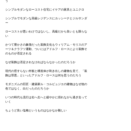
う
シンプルモダンなローコスト住宅にイケアの家具とユニクロ
シンプルでモダンな高級レジデンスにカッシーナとジルサンダ
ー
ローコストが悪いわけではないし、高級だから良いとも限らな
い
かつて豊かさの象徴だった装飾文化もウィリアム・モリスのア
ーツ＆クラフツ運動、ついにはアドルフ・ロースにより装飾そ
のものが否定される
なぜ装飾は否定されなければならなかったのだろうか
現代の窓すらない外観と構造体が剥き出しの建物を見て、「装
飾は罪悪」といったアドルフ・ロースは何を思うのだろう
モダニズムの巨匠・建築家ル・コルビュジエの建物はなぜ他の
色ではなく、白だったのだろうか
いつの時代も流行は右へ左へと緩やかに揺れながら過ぎ去って
いく
ちょうど良い塩梅というものはなかなか難しい