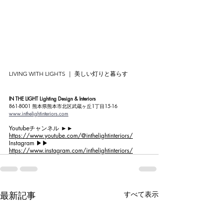
LIVING WITH LIGHTS ｜ 美しい灯りと暮らす
IN THE LIGHT Lighting Design & Interiors
861-8001 熊本県熊本市北区武蔵ヶ丘1丁目15-16
www.inthelightinteriors.com
Youtubeチャンネル ►►
https://www.youtube.com/@inthelightinteriors/
Instagram ▶︎▶︎ 
https://www.instagram.com/inthelightinteriors/
最新記事
すべて表示