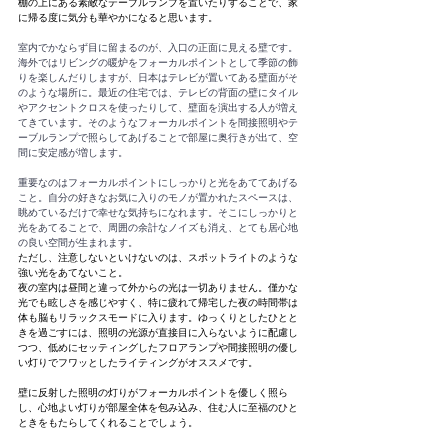
棚の上にある素敵なテーブルランプを置いたりすることで、家
に帰る度に気分も華やかになると思います。
室内でかならず目に留まるのが、入口の正面に見える壁です。
海外ではリビングの暖炉をフォーカルポイントとして季節の飾
りを楽しんだりしますが、日本はテレビが置いてある壁面がそ
のような場所に。最近の住宅では、テレビの背面の壁にタイル
やアクセントクロスを使ったりして、壁面を演出する人が増え
てきています。そのようなフォーカルポイントを間接照明やテ
ーブルランプで照らしてあげることで部屋に奥行きが出て、空
間に安定感が増します。
重要なのはフォーカルポイントにしっかりと光をあててあげる
こと。自分の好きなお気に入りのモノが置かれたスペースは、
眺めているだけで幸せな気持ちになれます。そこにしっかりと
光をあてることで、周囲の余計なノイズも消え、とても居心地
の良い空間が生まれます。
ただし、注意しないといけないのは、スポットライトのような
強い光をあてないこと。
夜の室内は昼間と違って外からの光は一切ありません。僅かな
光でも眩しさを感じやすく、特に疲れて帰宅した夜の時間帯は
体も脳もリラックスモードに入ります。ゆっくりとしたひとと
きを過ごすには、照明の光源が直接目に入らないように配慮し
つつ、低めにセッティングしたフロアランプや間接照明の優し
い灯りでフワッとしたライティングがオススメです。
壁に反射した照明の灯りがフォーカルポイントを優しく照ら
し、心地よい灯りが部屋全体を包み込み、住む人に至福のひと
ときをもたらしてくれることでしょう。