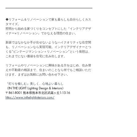
◆リフォーム＆リノベーションで家も暮らしも自分らしくカス
タマイズ。
照明から始める家づくりをコンセプトにした『インテリアデザ
イナー×リノベーション』でかなえる理想の住まい。
新築ではなかなか手が出せないようなハイクオリティな住空間
も、リノベーションなら実現可能。インテリアデザイナーとつ
くる”ビンテージマンション＋リノベーション”という発想は、
これまでにない価値を住宅に生み出します。
リフォームやリノベーションに興味がある方をはじめ、住み替
えや不動産の相談まで、住まいのことなら何でもご相談いただ
けます。まずはお気軽にお問い合わせ下さい。
『灯りを愉しむ』美しく、心地よい暮らし
《IN THE LIGHT Lighting Design & Interiors》
〒861-8001 熊本県熊本市北区武蔵ヶ丘1-15-16
https://www.inthelightinteriors.com/