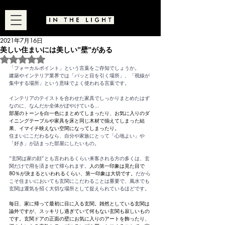
2021年7月16日
美しい住まいには美しい”壁”がある
5つ星のうちNaNと評価されています。
「フォーカルポイント」という言葉をご存知でしょうか。
建築やインテリア業界では「パッと目を引く場所」、「視線が
集中する場所」という意味でよく使われる言葉です。
インテリアのテイストを合わせた家具でしっかりまとめたはず
なのに、なんだか全体がぼやけている...
部屋のトーンを白一色にまとめてしまったり、お気に入りのダ
イニングテーブルや家具を床と同じ木材で揃えてしまった結
果、イマイチ映えない空間になってしまったり。
住まいにこだわるなら、自分や家族にとって「心地よい」や
「好き」が詰まった部屋にしたいもの。
“玄関は家の顔”とも言われるくらい来客される方の多くは、玄
関だけで用を済ませて帰られます。
人の第一印象は見た目で
80％が決まるといわれるくらい、第一印象は大切です。
だから
こそ住まいにおいても玄関にこだわることは重要で、風水でも
玄関は運気を招く大切な場所として捉えられているほどです。
毎日、家に帰って最初に目に入る玄関。雑然としている玄関は
論外ですが、スッキリし過ぎていて何もない玄関も寂しいもの
です。玄関ドアの正面の壁にお気に入りのアートを飾ったり、