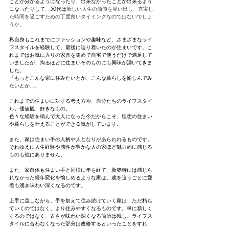
ことが分かるようになったり、出来なかったことが出来るよう
になったりして、50代は
新しい人生の価値を見い出し、充実し
た時間を過ごすための丁度良いタイミングなのではないでしょ
うか。
私自身もこれまでにファッションや趣味など、さまざまなライ
フスタイルを経験して、最後に辿り着いたのが住まいです。こ
れまではお気に入りの家具を集めて自宅で使うだけで満足して
いましたが、拘るほどに住まいそのものにも興味が湧いてきま
した。
「もっとこんな家に住みたいとか、こんな暮らしを愉しんでみ
たいとか...」
これまでの住まいに対する考え方や、自分たちのライフスタイ
ル、価値観、好きなもの。
色々な経験を積んで大人になった今だからこそ、理想の住まい
や暮らしを叶えることができる気がしています。
また、家は住まい手の人柄や人となりがあらわれるものです。
それゆえに人生経験や感性が豊かな人の家ほど魅力的に感じる
ものも他にありません。
また、家自体も住まい手と同様に年を経て、新築時には感じら
れなかった経年変化を愉しめるような家は、歳を追うごとに愛
着も湧き味わい深くなるのです。
上手に直しながら、手を加えて住み続けていく家は、ただ朽ち
ていくのではなく、より住みやすくなるものです。単に新しく
するのではなく、古さが味わい深くなる箇所は残し、ライフス
タイルに合わなくなった部分は改修するといったことをすれ