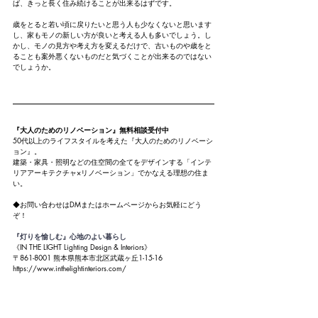
ば、きっと長く住み続けることが出来るはずです。
歳をとると若い頃に戻りたいと思う人も少なくないと思います
し、家もモノの新しい方が良いと考える人も多いでしょう。し
かし、モノの見方や考え方を変えるだけで、古いものや歳をと
ることも案外悪くないものだと気づくことが出来るのではない
でしょうか。
『大人のためのリノベーション』無料相談受付中
50代以上のライフスタイルを考えた『大人のためのリノベーシ
ョン』。
建築・家具・照明などの住空間の全てをデザインする「インテ
リアアーキテクチャ×リノベーション」でかなえる理想の住ま
い。
◆お問い合わせはDMまたはホームページからお気軽にどう
ぞ！
『灯りを愉しむ』心地のよい暮らし
《IN THE LIGHT Lighting Design & Interiors》
〒861-8001 熊本県熊本市北区武蔵ヶ丘1-15-16
https://www.inthelightinteriors.com/