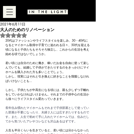
2021年6月11日
大人のためのリノベーション
5つ星のうちNaNと評価されています。
20代はファッションやライフスタイルを楽しみ、30・40代に
なるとマイホーム取得や子育てに追われる日々、50代を迎える
頃になると子供たちもそろそろ独立し、これからの生活を考え
始める頃ではないでしょうか。
若い頃には自分のために働き、稼いだお金を自由に使って楽し
んでいても、結婚して子供ができたりするのをきっかけにマイ
ホームを購入された方も多いことでしょう。
しかし、現実にはそれと引き換えに好きなことを我慢しなけれ
ばいけないことも...
しかし、子供たちが中高生になる頃には、親も少しずつ子離れ
をしていかなければいけません。それまでの子供中心の生活か
ら徐々にライフスタイル変わっていきます。
長年住み慣れたマイホームもそれまで子供部屋として使ってい
た部屋が不要になったり、夫婦２人には広すぎたりするもので
す。また、人生で初めて手に入れたマイホームでは、住みだし
てから気づいたアレやコレなども沢山あるはずです。
人生も半分くらいを生きていると、若い頃には分からなかった