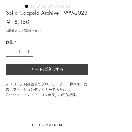
Sofia Coppola Archive 1999-2023
価
￥18,150
格
消費税込み
|
送料について
数量
*
カートに追加する
アメリカ人映画監督でプロデューサー、脚本家、女
優、ファッションデザイナーであるSofia
Coppola（ソフィア・コッポラ）の初作品集。
自らの映画界におけるキャリアのすべてを網羅し
た、作者にとって初のアートブックとして刊行され
た本書は、初期の草稿、参考資料のコラージュ、影
響を受けたもの、注釈付きの脚本、未公開の舞台裏
INFORMATION
の記録など、作者の個人的な写真とエフェメラのコ
レクションで構成され、これまでに手がけた8作品