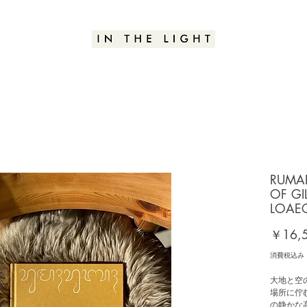
RUMAH
OF G
LOAEC 
￥16,
消費税込み
大地と空
場所に佇む
の静かな高