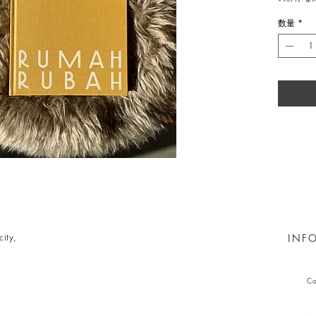
Kitsun
として、
数量
*
評価される建
建築家Max
節度とバ
想しまし
地元産の
るボダイ
帯庭園に囲
つの生命
に巡らせ
雨水回収
います。
間、そし
す。
写真家 P
ity,
INF
は、まさ
と、被写
し出す表
Ruba
Co
け合う瞬
る豊かな