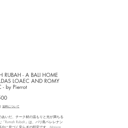
 RUBAH - A BALI HOME
ILDAS LOAEC AND ROMY
- by Pierrot
価
500
格
|
送料について
のあいだ、チーク材の温もりと光が満ちる
「Rumah Rubah」は、バリ島ペレレナン
台に息づく安らぎの邸宅です。Maison