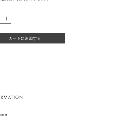
é の共同設立者である Gildas Loaëc の住まい
バリを中心に世界的なデザイン誌でも高く
築家として知られるStudio Jencquel の
imilian Jencquel は、この邸宅を日本的な
リの精神が穏やかに響き合う空間として構
た。
カートに追加する
チーク材を用いて築かれ、樹齢百年を超え
樹やプライが茂る4,000平方メートルの熱
まれた「Rumah Rubah」は、まるでひと
体のように息づいています。風と光を自在
る独特の屋根の構造、そして太陽光発電や
システムがこの家の暮らしを静かに支えて
建築の一つひとつの所作には、自然や時
て職人の技への深い敬意が込められていま
ierrot がモノクロームで捉えようとしたの
ORMATION
にこの静かな調和です。時を超えた美意識
体と作者のあいだに流れる感情の空間を映
現で知られる彼のレンズは、「Rumah
h」を瞑想的な風景へと導きます。影と光が溶
ntact
間をとらえたイメージは、静けさの中にあ
表情へと見る人を導きます。