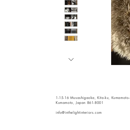
1-15-16 Musashigaoka, Kita-ku, Kumamoto-c
Kumamoto, Japan 861-8001
info@inthelightinteriors.com