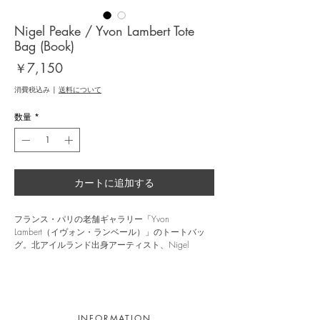
Nigel Peake / Yvon Lambert Tote
Bag (Book)
価
￥7,150
格
消費税込み
|
送料について
数量
*
カートに追加する
フランス・パリの老舗ギャラリー「Yvon
Lambert（イヴォン・ランベール）」のトートバッ
グ。北アイルランド出身アーティスト、Nigel
Peake（ナイジェル・ピーク）とのコラボレーショ
ン。「Yvon Lambert Bookshop」の「本」を描いたイ
メージがシルクスクリーンでプリントされていま
す。
INFORMATION