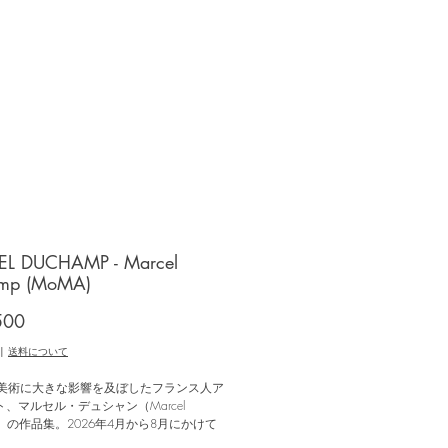
L DUCHAMP - Marcel
mp (MoMA)
価
500
格
|
送料について
の美術に大きな影響を及ぼしたフランス人ア
、マルセル・デュシャン（Marcel
mp）の作品集。2026年4月から8月にかけて
ク近代美術館（The Museum of Modern