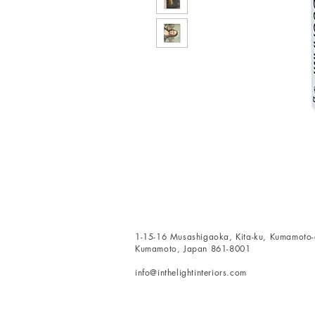
1-15-16 Musashigaoka, Kita-ku, Kumamoto-c
Kumamoto, Japan 861-8001
info@inthelightinteriors.com