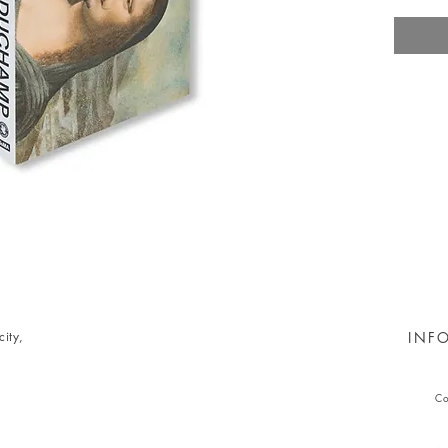
Art, N
伴い刊行
芸術の在
から変え
全貌を、
作者は、
のものに
る。本書
模回顧展
図版を収
び、絵画
真など多
作家とし
No.2（Nud
（1912
Mutt
「
泉（Fou
ity,
INF
（Mona
「
L.H.O.
をミニチ
Co
（Box in a
ている。