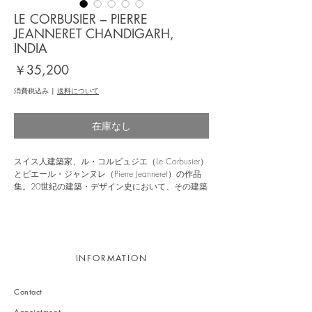
LE CORBUSIER – PIERRE
JEANNERET CHANDIGARH,
INDIA
価
￥35,200
格
消費税込み
|
送料について
在庫なし
スイス人建築家、ル・コルビュジエ（Le Corbusier）
とピエール・ジャンヌレ（Pierre Jeanneret）の作品
集。20世紀の建築・デザイン史において、その建築
と家具が極めて重要であると位置付けられるている
チャンディーガルの都市計画に関する包括的な1冊
である。
2006年にニューヨークの「ソナベンドギャラリー
INFORMATION
（Sonnabend Gallery）」にて開催した展覧会「
Le
Corbusier & Pierre Jeanneret, Chandigarh, India
」を
経て、本書はチャンディーガルの都市計画の1951年
Contact
から1966年までの歴史を432ページにわたって扱
い、より広い視野でこのプロジェクトを考察する。
Appointment