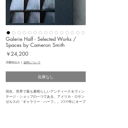
Galerie Half - Selected Works /
Spaces by Cameron Smith
価
￥24,200
格
消費税込み
|
送料について
在庫なし
現在、世界で最も素晴らしいアンティーク＆ヴィン
テージ・ショップの一つである、アメリカ・ロサン
ゼルスの「ギャラリー・ハーフ」。2009年にオープ
ンした店内には、ル・コルビュジエ、マルセル・ブ
ロイヤー、リック・オウエンスらのサイン入りオリ
ジナル作品を始め、20世紀のモダンファニチャー、
ヨーロッパのアンティーク、アフリカの民藝など、
時代やジャンルを超えた折衷的な骨董品が織り交ぜ