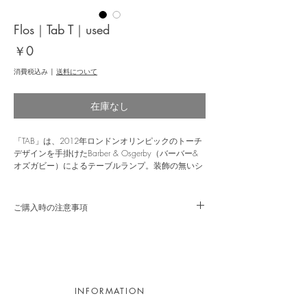
Flos｜Tab T｜used
価
￥0
格
消費税込み
|
送料について
在庫なし
「TAB」は、2012年ロンドンオリンピックのトーチ
デザインを手掛けたBarber & Osgerby（バーバー&
オズガビー）によるテーブルランプ。装飾の無いシ
ンプルで明快なフォルムが特徴で、折り紙のように
山折りにされたアルミダイキャスト製のシェードが
美しい陰影を描きます。ヘッド部は水平方向に可動
ご購入時の注意事項
し、照らしたい場所を広くカバーします。LED光源
前面に設置されたアクリルカバーによって不快なマ
こちらの商品は、USED品の為、使用感や擦れ傷等
ルチシャドウが回避され、柔らかな光が拡がりま
はございます。予めご了承下さい。
す。
●ランプ：LED 7W 347lm
●寸法：高・327 巾・273 奥・175mm 質量・1.0kg
INFORMATION
●材質・仕上：アルミダイキャスト塗装仕上 アクリ