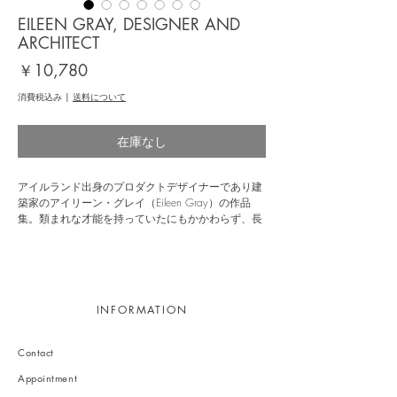
EILEEN GRAY, DESIGNER AND
ARCHITECT
価
￥10,780
格
消費税込み
|
送料について
在庫なし
アイルランド出身のプロダクトデザイナーであり建
築家のアイリーン・グレイ（Eileen Gray）の作品
集。類まれな才能を持っていたにもかかわらず、長
い間歴史の影に隠れてきたその人生と作品を紹介す
る一冊。オランダ人グラフィックデザイナーのイル
マ・ボーム（Irma Boom）が手がけた美しい装丁で
綴じられている。
INFORMATION
デザイナー、建築家として多彩な才能を発揮した作
者は、生涯を通じて文壇や美術界の様々な著名人と
交流を重ねた。本書は、デザイナー、建築家、画
Contact
家、写真家としてのキャリアを年代順に追ってい
く。新たな研究の成果に加え、当時の写真と新しく
Appointment
撮影した図版をふんだんに盛り込み、50点以上のデ