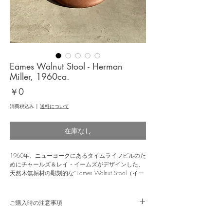
Eames Walnut Stool - Herman
Miller, 1960ca.
価
￥0
格
消費税込み
|
送料について
在庫なし
1960年、ニューヨークにあるタイムライフビルのた
めにチャールズ＆レイ・イームズがデザインした、
天然木無垢材の彫刻的な“Eames Walnut Stool（イー
ムズウォールナットスツール）”。イームズ夫妻が
自邸でも使用するほど、家具としての機能性はもち
ろん、オブジェとしての芸術性を兼ね備えたスツー
ご購入時の注意事項
ルは、上部と底部の両面にくぼみがあるので、植物
を置くことも、本を積み重ねることも、もちろん座