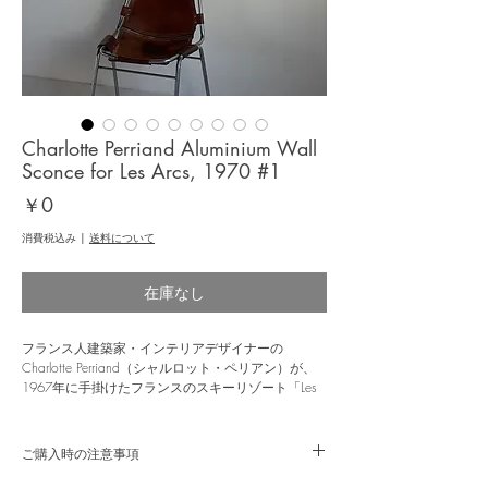
Charlotte Perriand Aluminium Wall
Sconce for Les Arcs, 1970 #1
価
￥0
格
消費税込み
|
送料について
在庫なし
フランス人建築家・インテリアデザイナーの
Charlotte Perriand（シャルロット・ペリアン）が、
1967年に手掛けたフランスのスキーリゾート「Les
Arcs（レザルク）」で使用されたことで有名なウォ
ールランプ。このランプはドイツのホンセル社が製
造したもので、1971年公開の映画『時計じかけのオ
ご購入時の注意事項
レンジ』にも登場します。