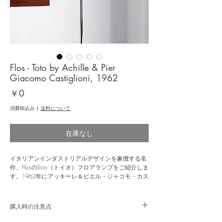
Flos - Toto by Achille & Pier
Giacomo Castiglioni, 1962
価
￥0
格
消費税込み
|
送料について
在庫なし
イタリアンインダストリアルデザインを象徴する名
作、FlosのToio（トイオ）フロアランプをご紹介しま
す。1962年にアッキーレ＆ピエル・ジャコモ・カス
ティリオーニ兄弟によってデザインされたこのラン
プは、日常的な工業部品を巧みに再解釈した遊び心
ある発想と、大胆でミニマルな造形で高く評価され
購入時の注意点
ています。20世紀照明デザインの中でも、ひときわ
個性が際立つコレクションピースです。