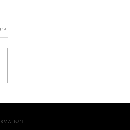
。
せん
礼讃
ORMATION