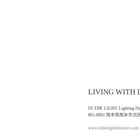
LIVING WI
IN THE LIGHT Lighting Des
861-8001 熊本県熊本市北
www.inthelightinteriors.com