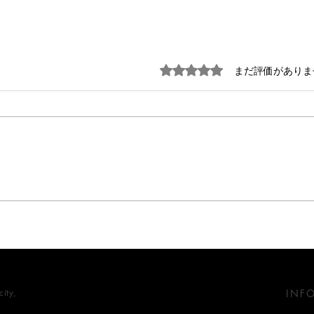
5つ星のうち0と評価されています
まだ評価がありま
陰翳
脱・白い壁のススメ
ity,
INF