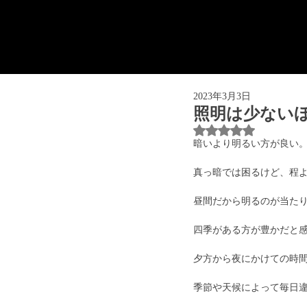
2023年3月3日
照明は少ない
5つ星のうちNaN
暗いより明るい方が良い
真っ暗では困るけど、程
昼間だから明るのが当た
四季がある方が豊かだと
夕方から夜にかけての時
季節や天候によって毎日