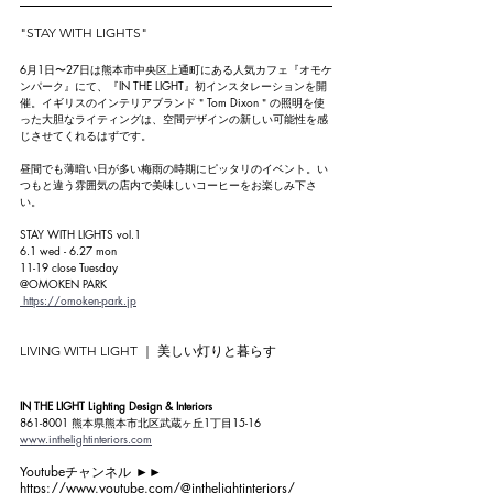
"STAY WITH LIGHTS"
6月1日〜27日は熊本市中央区上通町にある人気カフェ『オモケ
ンパーク』にて、『IN THE LIGHT』初インスタレーションを開
催。イギリスのインテリアブランド＂Tom Dixon＂の照明を使
った大胆なライティングは、空間デザインの新しい可能性を感
じさせてくれるはずです。
昼間でも薄暗い日が多い梅雨の時期にピッタリのイベント。い
つもと違う雰囲気の店内で美味しいコーヒーをお楽しみ下さ
い。
STAY WITH LIGHTS vol.1
6.1 wed - 6.27 mon
11-19 close Tuesday
@OMOKEN PARK
https://omoken-park.jp
LIVING WITH LIGHT ｜ 美しい灯りと暮らす
IN THE LIGHT Lighting Design & Interiors
861-8001 熊本県熊本市北区武蔵ヶ丘1丁目15-16
www.inthelightinteriors.com
Youtubeチャンネル ►►
https://www.youtube.com/@inthelightinteriors/