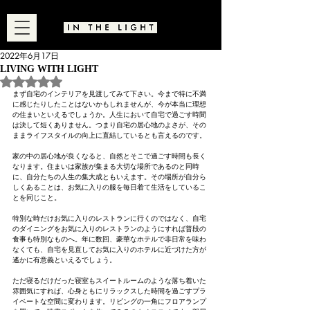
2022年6月17日
LIVING WITH LIGHT
5つ星のうちNaNと評価されています。
まず自宅のインテリアを見渡してみて下さい。今まで特に不満
に感じたりしたことはないかもしれませんが、今が本当に理想
の住まいといえるでしょうか。人生において自宅で過ごす時間
は決して短くありません。つまり自宅の居心地のよさが、その
ままライフスタイルの向上に直結しているとも言えるのです。
家の中の居心地が良くなると、自然とそこで過ごす時間も長く
なります。住まいは家族が集まる大切な場所であるのと同時
に、自分たちの人生の集大成ともいえます。その場所が自分ら
しくあることは、お気に入りの服を毎日着て生活をしているこ
とを同じこと。
特別な時だけお気に入りのレストランに行くのではなく、自宅
のダイニングをお気に入りのレストランのようにすれば普段の
食事も特別なものへ。年に数回、豪華なホテルで非日常を味わ
なくても、自宅を見直してお気に入りのホテルに近づけた方が
遙かに有意義といえるでしょう。
ただ寝るだけだった寝室もスイートルームのような落ち着いた
雰囲気にすれば、心身ともにリラックスした時間を過ごすプラ
イベートな空間に変わります。リビングの一角にフロアランプ