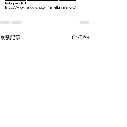
Instagram ▶︎▶︎ 
https://www.instagram.com/inthelightinteriors/
最新記事
すべて表示