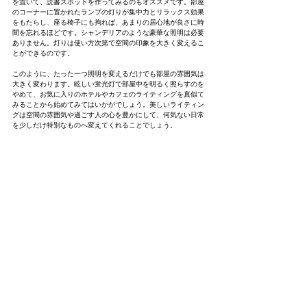
を置いて、読書スポットを作ってみるのもオススメです。部屋
のコーナーに置かれたランプの灯りが集中力とリラックス効果
をもたらし、座る椅子にも拘れば、あまりの居心地が良さに時
間を忘れるほどです。シャンデリアのような豪華な照明は必要
ありません。灯りは使い方次第で空間の印象を大きく変えるこ
とができるのです。
このように、たった一つ照明を変えるだけでも部屋の雰囲気は
大きく変わります。眩しい蛍光灯で部屋中を明るく照らすのを
やめて、お気に入りのホテルやカフェのライティングを真似て
みることから始めてみてはいかがでしょう。美しいライティン
グは空間の雰囲気や過ごす人の心を豊かにして、何気ない日常
を少しだけ特別なものへ変えてくれることでしょう。