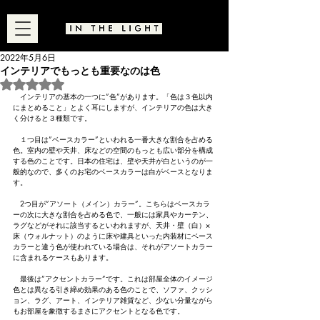
2022年5月6日
インテリアでもっとも重要なのは色
5つ星のうちNaNと評価されています。
　インテリアの基本の一つに”色”があります。「色は３色以内
にまとめること」とよく耳にしますが、インテリアの色は大き
く分けると３種類です。
　１つ目は”ベースカラー”といわれる一番大きな割合を占める
色。室内の壁や天井、床などの空間のもっとも広い部分を構成
する色のことです。日本の住宅は、壁や天井が白というのが一
般的なので、多くのお宅のベースカラーは白がベースとなりま
す。
　2つ目が”アソート（メイン）カラー”。こちらはベースカラ
ーの次に大きな割合を占める色で、一般には家具やカーテン、
ラグなどがそれに該当するといわれますが、天井・壁（白）×
床（ウォルナット）のように床や建具といった内装材にベース
カラーと違う色が使われている場合は、それがアソートカラー
に含まれるケースもあります。
　最後は”アクセントカラー”です。これは部屋全体のイメージ
色とは異なる引き締め効果のある色のことで、ソファ、クッシ
ョン、ラグ、アート、インテリア雑貨など、少ない分量ながら
もお部屋を象徴するまさにアクセントとなる色です。