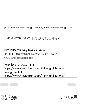
photo by Commune Design　https://www.communedesign.com
LIVING WITH LIGHT ｜ 美しい灯りと暮らす
IN THE LIGHT Lighting Design & Interiors
861-8001 熊本県熊本市北区武蔵ヶ丘1丁目15-16
www.inthelightinteriors.com
Youtubeチャンネル ►►
https://www.youtube.com/@inthelightinteriors/
Instagram ▶︎▶︎ 
https://www.instagram.com/inthelightinteriors/
最新記事
すべて表示