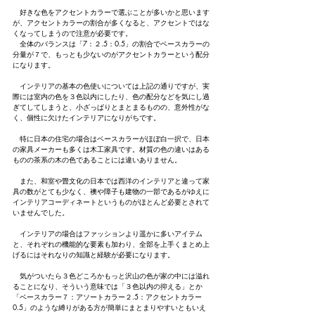
　好きな色をアクセントカラーで選ぶことが多いかと思います
が、アクセントカラーの割合が多くなると、アクセントではな
くなってしまうので注意が必要です。
　全体のバランスは「7：２.5：0.5」の割合でベースカラーの
分量が７で、もっとも少ないのがアクセントカラーという配分
になります。
　インテリアの基本の色使いについては上記の通りですが、実
際には室内の色を３色以内にしたり、色の配分などを気にし過
ぎてしてしまうと、小ざっぱりとまとまるものの、意外性がな
く、個性に欠けたインテリアになりがちです。
　特に日本の住宅の場合はベースカラーがほぼ白一択で、日本
の家具メーカーも多くは木工家具です。材質の色の違いはある
ものの茶系の木の色であることには違いありません。
　また、和室や畳文化の日本では西洋のインテリアと違って家
具の数がとても少なく、襖や障子も建物の一部であるがゆえに
インテリアコーディネートというものがほとんど必要とされて
いませんでした。
　インテリアの場合はファッションより遥かに多いアイテム
と、それぞれの機能的な要素も加わり、全部を上手くまとめ上
げるにはそれなりの知識と経験が必要になります。
　気がついたら３色どころかもっと沢山の色が家の中には溢れ
ることになり、そういう意味では「３色以内の抑える」とか
「ベースカラー７：アソートカラー２.5：アクセントカラー
0.5」のような縛りがある方が簡単にまとまりやすいともいえ