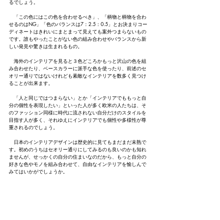
るでしょう。
　「この色にはこの色を合わせるべき」、「柄物と柄物を合わ
せるのはNG」「色のバランスは7：2.5：0.5」とお決まりコー
ディネートはきれいにまとまって見えても案外つまらないもの
です。誰もやったことがない色の組み合わせやバランスから新
しい発見や驚きは生まれるもの。
　海外のインテリアを見ると３色どころかもっと沢山の色を組
み合わせたり、ベースカラーに派手な色を使ったり、前述のセ
オリー通りではないけれども素敵なインテリアを数多く見つけ
ることが出来ます。
　「人と同じではつまらない」とか「インテリアでももっと自
分の個性を表現したい」といった人が多く欧米の人たちは、そ
のファッション同様に時代に流されない自分だけのスタイルを
目指す人が多く、それゆえにインテリアでも個性や多様性が尊
重されるのでしょう。
　日本のインテリアデザインは歴史的に見てもまだまだ未熟で
す。初めのうちはセオリー通りにしてみるのも良いのかも知れ
ませんが、せっかくの自分の住まいなのだから、もっと自分の
好きな色やモノを組み合わせて、自由なインテリアを愉しんで
みてはいかがでしょうか。