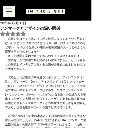
2021年12月31日
デンマークとデザインの深い関係
5つ星のうちNaNと評価されています。
　北欧の冬はとても寒い上に朝９時頃になってようやく明るく
なったと思うと15時には外はもう真っ暗。おまけに外は死ぬほ
ど寒い....そのような厳しい環境が北欧諸国の人々にどのような
影響を与えたのでしょうか。
　多くの時間を室内で過ごす彼らのライフスタイルからは、
「室内をいかに快適で居心地のよい空間にするか」という暮ら
しの知恵とインテリアに対する意識が必然的に生まれたものだ
と考えられます。
　北欧といえば世界の幸福度ランキングに、フィンランド（1
位）、デンマーク（2位）、アイスランド（３位）ノルウェー
（6位）、スウェーデン（7位）と上位を独占していることで有
名ですが、中でもデンマークはアルネ・ヤコブセンやハンス・
J・ウェグナー、ポール・ヘニングセンなど数々の巨匠たちを輩
出するデザイン大国でもあります。デザイン史上に残る数々は
名作はどれもシンプルでモダンかつ機能性と美しさを兼ね備え
ており、現在も世界中の人々を魅了し続けています。
　20世紀初めまでの北欧家具といえば貴族向けの重くて大きな
家具が主流でしたが、1942年に設立されたFDA（デンマーク生
活協同組合）の家具部門『FDAモブラー』によって、「丈夫