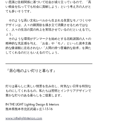
い意識と信頼関係に基づいて社会が成り立っているので、「高
い税金を払ってでも社会に貢献しよう」という考え方の人がと
ても多いそうです。
　そのような高い文化レベルから生まれる良質なモノづくりや
デザインは、人々の購買欲を掻き立て消費させるためではな
く、人々の生活の質の向上を実現させているのだといえるでし
ょう。
　そのような環境がデンマークを始めとする北欧諸国の人々の
精神的な充足感を与え、「お金」や「モノ」といった資本主義
的な価値観に左右されない「人間の持つ普遍的な欲求」を満た
してくれるのだともいえるのでしょう。
『居心地のよい灯りと暮らす』
灯りは暮らしに美しい情景を生み出し、何気ない日常を特別な
ものにしてくれるもの。私たちは照明とインテリアデザインで
豊かな灯りのある暮らしをご提案します。
IN THE LIGHT Lighting Design & Interiors
熊本県熊本市北区武蔵ヶ丘1-15-16
www.inthelightinteriors.com