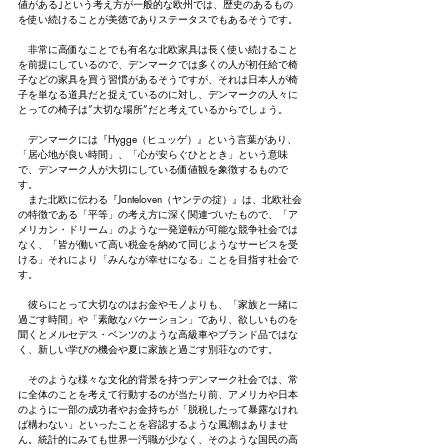
値がある｣という考え方が一般的な欧州では、歴史のあるもの
を使い続けることが美徳でありステータスでもあるそうです。
　非常に高価なことでも有名な北欧家具は長く使い続けること
を前提にしているので、デンマークでは多くの人が初任給で椅
子などの家具を買う習慣があるそうですが、それは日本人が椅
子を単なる道具だと捉えているのに対し、デンマークの人々に
とっての椅子は”大切な場所”だと考えているからでしょう。
　デンマークには『Hygge（ヒュッゲ）』という言葉があり、
「居心地が良い時間」、「心が安らぐひととき」という意味
で、デンマーク人が大切にしている価値観を象徴するもので
す。　
　また北欧に伝わる『Janteloven（ヤンテの掟）』は、北欧社会
の特徴である「平等」の考え方に深く関連づいたもので、「ア
メリカン・ドリーム」のような一発逆転が可能な競争社会では
なく、「皆が働いて高い税金を納めて同じようなサービスを受
ける」それにより「みんなが幸せになる」ことを目指す社会で
す。
　彼らにとって大切なのはお金やモノよりも、「家族と一緒に
過ごす時間」や「素敵なバケーション」であり、欲しいものを
聞くとメルセデス・ベンツのような高級車やブランド品ではな
く、新しい学びの機会や夏に家族と過ごす別荘なのです。
　そのような様々な文化的背景を持つデンマーク社会では、常
に全体のことを考えて行動するのが当たり前、アメリカや日本
のように一部の成功者やお金持ちが「脱税したって暴露なけれ
ば構わない」といったことを容認するような風潮はありませ
ん。統計的にみても世界一汚職が少なく、そのような国民の高