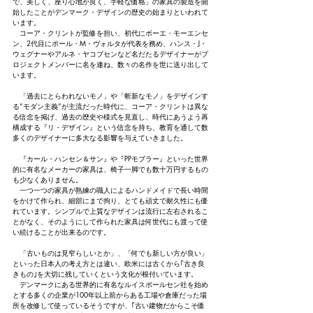
で、美しく、座り心地が良く、手軽な価格」の家具の製造を開
始したことがデンマーク・デザインの歴史の始まりといわれて
います。
　コーア・クリントが監修を担い、初代にボーエ・モーエンセ
ン、2代目にポール・M・ヴォルタが代表を務め、ハンス・J・
ウェグナーやアルネ・ヤコブセンなど名だたるデザイナーがプ
ロジェクトメンバーに名を連ね、数々の名作を世に送り出して
います。
　「過去にとらわれないモノ」や「斬新なモノ」をデザインす
る”モダン主義”が主流だった時代に、コーア・クリントは異な
る信念を掲げ、過去の歴史や様式を見直し、時代にあうよう再
構成する『リ・デザイン』という信念を持ち、教育を通して数
多くのデザイナーに多大なる影響を与えていきました。
　『カール・ハンセン＆サン』や『PPモブラー』といった世界
的に有名なメーカーの家具は、椅子一脚でも数十万円するもの
も少なくありません。
　一つ一つの家具が熟練の職人によるハンドメイドで長い時間
をかけて作られ、細部にまで拘り、とても頑丈で耐久性にも優
れています。シンプルで上質なデザインは流行に左右されるこ
とがなく、そのようにして作られた家具は何世代にも渡って使
い続けることが出来るのです。
　「古いものは見窄らしいとか」、「何でも新しい方が良い」
といった日本人の考え方とは違い、欧米には古くから｢古き良
きもの｣を大切に残していくという文化が根付いています。
　デンマークにある世界的に有名なルイスポールセン社を始め
とする多くの企業が100年以上前からある工場や倉庫だった場
所を改修して使っているそうですが、｢古い建物だからこそ価