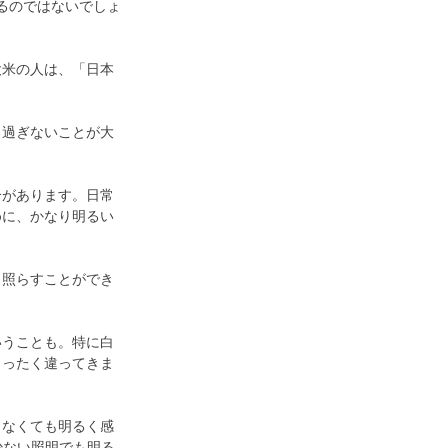
えるのではないでしょ
欧米の人は、「日本
る過ぎないことが大
合があります。日常
めに、かなり明るい
と照らすことができ
いうことも。特に白
まったく違ってきま
くなくても明るく感
少ない照明でも明る