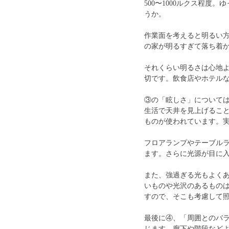
500〜1000ルクス程度
うか。
作業面を考えると明るい
の家が明るすぎて落ち着
それくらい明るさは心地
切です。飲食店やホテル
③の「眩しさ」について
生活で天井を見上げるこ
ものが使われています。
フロアランプやテーブル
ます。さらに光源が目に
また、強過ぎる光もよく
いものや光沢のあるもの
すので、そこも考慮して
最後に④、「周囲とのバ
じます。廊下や階段などよ