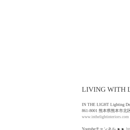
LIVING WI
IN THE LIGHT Lighting Des
861-8001 熊本県熊本市北
www.inthelightinteriors.com
Youtubeチャンネル ►► 
ht