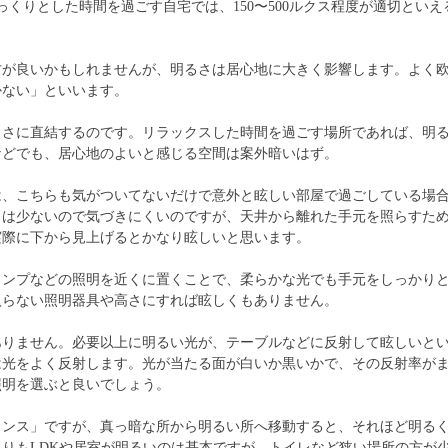
。ゆっくりとした時間を過ごす自宅では、150〜500ルクス程度が適切とい
方が良いかもしれませんが、明るさは居心地に大きく影響します。よく
かない」といいます。
よさに直結するのです。リラックスした時間を過ごす場所であれば、明
などでも、居心地のよいと感じる空間は案外暗いはず。
は、こちらも気がついてないだけで意外と眩しい部屋で過ごしている場
とは少ないので気づきにくいのですが、天井から離れた手元を照らすた
実際に下から見上げるとかなり眩しいと思います。
ランプなどの照明を近くに置くことで、柔らかな光でも手元をしっかり
入らない照明器具や高さにすれば眩しくもありません。
ありません。必要以上に明るい光が、テーブルなどに反射して眩しいと
は光をよく反射します。光が当たる面が白いか黒いかで、その反射率が
照明を選ぶと良いでしょう。
ランス」ですが、真っ暗な所から明るい所へ移動すると、それほど明る
りもLDKや居室が明るいのは基本ですが、トイレなど狭い場所の方が