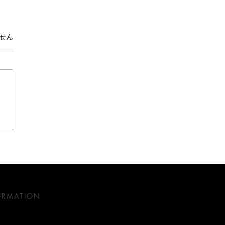
。
せん
礼讃
ORMATION