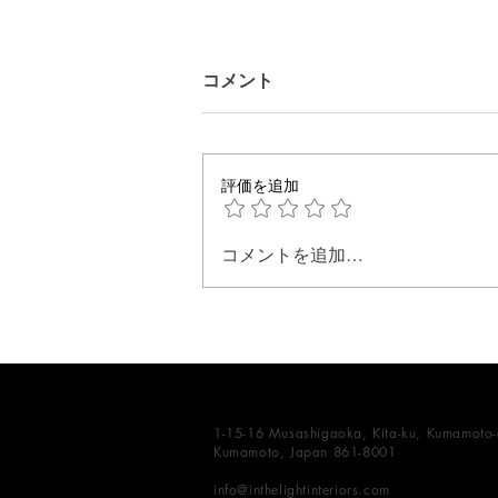
コメント
評価を追加
美しい天井を意識する
コメントを追加…
1-15-16 Musashigaoka, Kita-ku, Kumamoto-c
Kumamoto, Japan 861-8001
info@inthelightinteriors.com