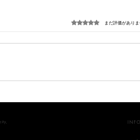
5つ星のうち0と評価されています
まだ評価がありま
陰翳
『大豆田とわ子と三人の元
夫』
ity,
INF