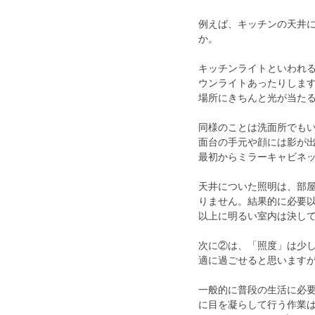
例えば、キッチンの天井
か。
キッチンライトといわれ
ウンライトあったりしま
場所にきちんと光が当た
同様のことは洗面所でも
面台の手元や顔には影が
最初からミラーキャビネ
天井についた照明は、部
りません。結果的に必要
以上に明るい室内は決し
次に②は、「照度」は少
適に過ごせると思います
一般的に普段の生活に必要な
に目を凝らして行う作業は