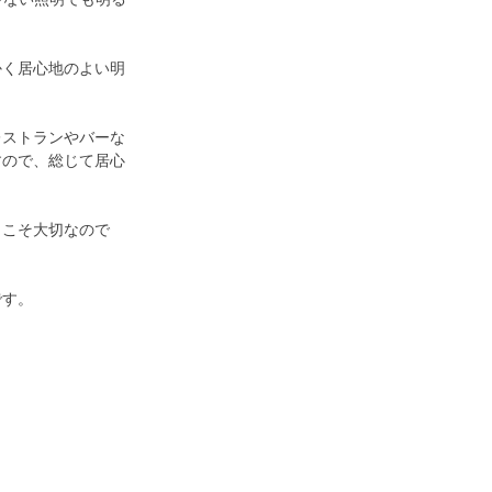
かく居心地のよい明
レストランやバーな
すので、総じて居心
らこそ大切なので
です。