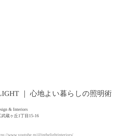
TH LIGHT ｜ 心地よい暮らしの照明術
ign & Interiors
区武蔵ヶ丘1丁目15-16
tps://www.youtube.m/@inthelightinteriors/