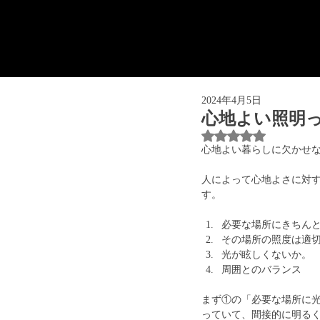
2024年4月5日
心地よい照明
5つ星のうちNaN
心地よい暮らしに欠かせ
人によって心地よさに対
す。
必要な場所にきちん
その場所の照度は適
光が眩しくないか。
周囲とのバランス
まず①の「必要な場所に
っていて、間接的に明る