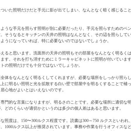
についた照明だけだと手元に影が出てしまい、なんとなく暗く感じるこ
るような手元を照らす照明が別に必要だったり、手元を照らすためのペ
す。そうなるとキッチンの天井の照明はなんとなく、その辺を照らして
るようになっていれば、特に必要ないのではないでしょうか。
いえると思います。洗面所の天井の照明もその部屋をなんとなく明るく
出ます。それを打ち消すためにミラーキャビネットに照明が付いていま
ットの照明だけでも十分ではないでしょうか。
屋全体をなんとなく明るくしてくれますが、必要な場所をしっかり照ら
以上に明るい照明と光を拡散する白い壁で部屋中を明るくすることで補
て居心地がよいとはいえないのです。
し専門的な言葉になりますが、明るさのことです。必要な場所に適切な
が、どのくらいが適切かというのは多少の個人差はあると思います。
照度は、150〜300ルクス程度です。読書は300～750 ルクスといわ
、1000ルクス以上が推奨されています。事務や作業を行うオフィスな