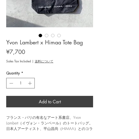
Yvon Lambert x Himaa Tote Bag
Price
¥7,700
Sales Tax Included
|
送料について
Quantity
*
Add to Cart
フランス・パリの有名なアート系書店、Yvon
Lambert（イヴォン・ランベール）のトートバッグ。
日本人アーティスト、平山昌尚（HIMAA）とのコラ
ボレーション・アイテムが入荷しました。