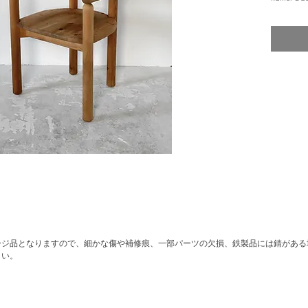
の。ドー
1959
した。1
ェグナー
いたこと
用した素
体のライ
の椅子は
らしいモ
size: W5
material: 
designed b
made in D
ca.1970
ージ品となりますので、細かな傷や補修痕、一部パーツの欠損、鉄製品には錆がある
さい。