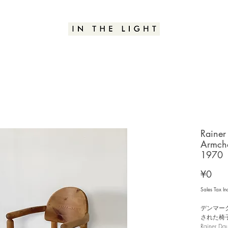
Rainer
Armcha
1970
Pric
¥0
Sales Tax In
デンマークの
された椅
Rainer