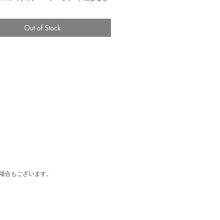
ミラーは、1939年にドイツ南部で生まれ、
年にはデンマークに移住してデザインを学びま
970年代の北欧家具博覧会でハンス・J・ウ
Out of Stock
やポール・ケアホルムらと一緒に出品して
でも知られています。無垢のパイン材を使
朴なデザインが特徴で、座面と背もたれが
ンにフィットするように設計されたこちら
、牧歌的でありながらデンマークデザイン
ダンさも合わせ持つ一脚です。
50 D480 H880 SH410 mm
solid pine wood
y Rainer Daumiller
enmark
場合もございます。