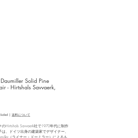
 Daumiller Solid Pine
ir - Hirtshals Savvaerk,
e
cluded
|
送料について
Hirtshals Savvaerk社で1970年代に制作
子は、ドイツ出身の建築家でデザイナー、
 Daumiller（ライナー・ドーミラー）によるも