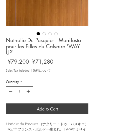
Nathalie Du Pasquier - Manifesto
pour les Filles du Calvaire 'WAY
UP'
Regular
Sale
 ¥79,200 
¥71,280
Price
Price
Sales Tax Included
|
送料について
Quantity
*
Add to Cart
Nathalie du Pasquier （ナタリー・ドゥ・パスキエ）
1957年フランス・ボルドー生まれ。1979年よりイ