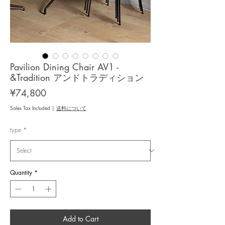
Pavilion Dining Chair AV1 -
&Tradition アンドトラディション
Price
¥74,800
Sales Tax Included
|
送料について
type
*
Quantity
*
Add to Cart