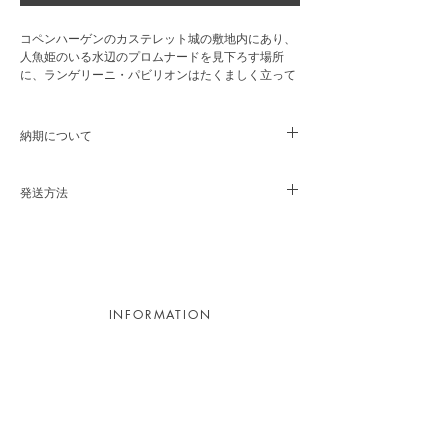
コペンハーゲンのカステレット城の敷地内にあり、
人魚姫のいる水辺のプロムナードを見下ろす場所
に、ランゲリーニ・パビリオンはたくましく立って
います。最初のパビリオンは1885年に建てられまし
た。その耐久性を示すのが、アンダーセン＆ヴォル
によるパビリオンチェアです。元々、この象徴的な
納期について
多目的施設であるランゲリーニ・パビリオンで、大
勢の人が座るためのスタッキング可能なチェアをデ
商品はメーカー代理店より直送にて、7～10営業日
ザインすることが課題でした。パビリオンチェアは
後の出荷予定です。
発送方法
空気感を持ち、スリムなアームと脚が軽快な印象を
欠品中の場合は、お届けまでに3〜6ヶ月程かかりま
与えます。曲げたスチールパイプとフォームプレス
すので、お急ぎの際は、予めメールなどでお問合せ
宅配便軒先渡し/送料無料
化粧板を使用したチェアです。背もたれと座面はポ
ください。
リウレタンラッカー塗装で仕上げられています。す
べてのチェアの座面下には、成形されたプラスチッ
ク製のトレイが装備されています。10脚までスタッ
キングが可能です。
INFORMATION
サイズ：幅525mm、奥行き500mm、高さ760mm、
シート高460mm
Contact
重量：4.8kg
Appointment
材質：オーク材、スチール
Recruitment