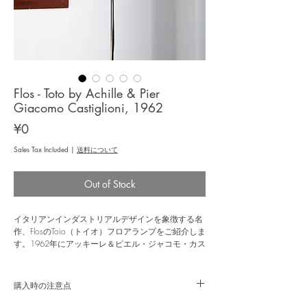
Flos - Toto by Achille & Pier
Giacomo Castiglioni, 1962
Price
¥0
Sales Tax Included
|
送料について
Out of Stock
イタリアンインダストリアルデザインを象徴する名
作、FlosのToio（トイオ）フロアランプをご紹介しま
す。1962年にアッキーレ＆ピエル・ジャコモ・カス
ティリオーニ兄弟によってデザインされたこのラン
プは、日常的な工業部品を巧みに再解釈した遊び心
ある発想と、大胆でミニマルな造形で高く評価され
購入時の注意点
ています。20世紀照明デザインの中でも、ひときわ
個性が際立つコレクションピースです。