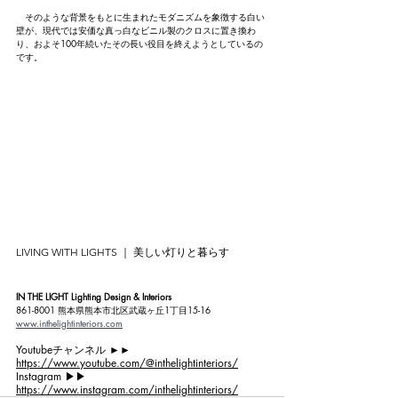
　そのような背景をもとに生まれたモダニズムを象徴する白い
壁が、現代では安価な真っ白なビニル製のクロスに置き換わ
り、およそ100年続いたその長い役目を終えようとしているの
です。
LIVING WITH LIGHTS ｜ 美しい灯りと暮らす
IN THE LIGHT Lighting Design & Interiors
861-8001 熊本県熊本市北区武蔵ヶ丘1丁目15-16
www.inthelightinteriors.com
Youtubeチャンネル ►►
https://www.youtube.com/@inthelightinteriors/
Instagram ▶︎▶︎ 
https://www.instagram.com/inthelightinteriors/