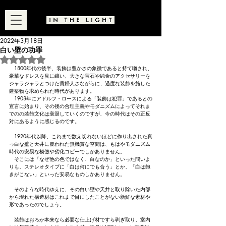
2022年3月18日
白い壁の功罪
5つ星のうちNaNと評価されています。
　1800年代の後半、装飾は豊かさの象徴であると持て囃され、
豪華なドレスを見に纏い、大きな宝石や純金のアクセサリーを
ジャラジャラとつけた貴婦人さながらに、過度な装飾を施した
建築物を求められた時代があります。
　1908年にアドルフ・ロースによる「装飾は犯罪」であるとの
宣言に始まり、その後の合理主義やモダニズムによってそれま
でのの装飾文化は衰退していくのですが、今の時代はその正反
対にあるように感じるのです。
　1920年代以降、これまで数え切れないほどに作り出された真
っ白な壁と天井に覆われた無機質な空間は、もはやモダニズム
時代の安易な模倣や劣化コピーでしかありません。
　そこには「なぜ他の色ではなく、白なのか」といった問いよ
りも、ステレオタイプに「白は何にでも合う」とか、「白は飽
きがこない」といった安易なものしかありません。
　そのような時代ゆえに、その白い壁や天井と取り除いた内部
から現れた構造材はこれまで目にしたことがない新鮮な素材や
形であったのでしょう。
　装飾はおろか本来なら必要な仕上げ材ですら剥ぎ取り、室内