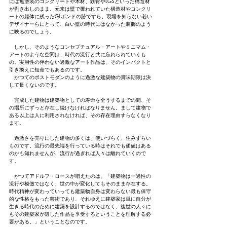
には無塗装のコンクリートや木材、鉄骨やLGSといった構造材
が剥き出しのまま。元来は壁で覆われていた構造材やコンクリ
ートの躯体に残ったGLボンドの跡ですら、
現場を知らない若い
デザイナーらにとって、
白い壁の時代にはなかった装飾のよう
に映るのでしょう。
　しかし、そのようなコンセプチュアル・アートやミニマム・
アートのような空間は、時代の流行と共に忘れられていくも
の。実用性の伴わない過激なアート作品は、そのインパクトと
引き換えに短命でもあるのです。
　かつてのポストモダンのように過激な建築物の賞味期限は決
して長くないのです。
　完成した建物は建築物としての寿命を全うするまでの間、そ
の場所にずっと存在し続けなければなりません。まして建物で
ある以上は人に利用されなければ、その存在理由すらなくなり
ます。
　過激さを売りにした建物の多くは、使いづらく、住みずらい
ものです。流行の最先端を行っている時はそれでも価値はある
のかも知れませんが、流行が過ぎれば人々は離れていくので
す。
　かつてアドルフ・ロースが唱えたのは、「建築物は一過性の
流行や模倣ではなく、
世の中が変化してもそのまま存在する。
時代精神が変わっていっても建築物自身は変わらない最も保守
的な性格をもった芸術であり、それゆえに建築家は単に自分が
生きる時代のために建築を設計するのではなく、後世の人々に
もその建築家が遺した作品を享受するということを理解する必
要がある。」ということなのです。