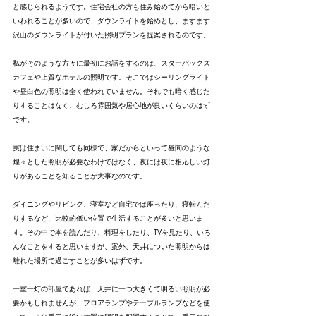
と感じられるようです。住宅会社の方も住み始めてから暗いと
いわれることが多いので、ダウンライトを始めとし、ますます
沢山のダウンライトが付いた照明プランを提案されるのです。
私がそのような方々に最初にお話をするのは、スターバックス
カフェや上質なホテルの照明です。そこではシーリングライト
や昼白色の照明は全く使われていません。それでも暗く感じた
りすることはなく、むしろ雰囲気や居心地が良いくらいのはず
です。
実は住まいに関しても同様で、家だからといって昼間のような
煌々とした照明が必要なわけではなく、夜には夜に相応しい灯
りがあることを知ることが大事なのです。
ダイニングやリビング、寝室など自宅では座ったり、寝転んだ
りするなど、比較的低い位置で生活することが多いと思いま
す。その中で本を読んだり、料理をしたり、TVを見たり、いろ
んなことをすると思いますが、案外、天井についた照明からは
離れた場所で過ごすことが多いはずです。
一室一灯の部屋であれば、天井に一つ大きくて明るい照明が必
要かもしれませんが、フロアランプやテーブルランプなどを使