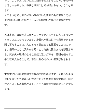
って、より手元に近い位置に照明を配置することで、手元の灯
りはしっかりとれ、不要な場所には光が当たらないようになり
ます。
そのような光と影のメリハリのついた陰影のある部屋こそが、
単に明るい暗いではなく、人が心地良いと感じる部屋なので
す。
人は本来、日没と共に徐々にリラックスモードに入るようなバ
イオリズムになっています。夕暮れ〜夜の灯りを満喫できる空
間で暮らすことは、人にとって実はとても重要なことなので
す。昼間のように天井から煌々とした光に照らされる部屋より
も、焚き火や蝋燭のような自然に近い灯りを、照明を使って上
手に取り入れることで、本当に居心地のいい空間が生まれま
す。
世界中には沢山の照明や灯りの空間があります。それらを参考
にして自分たちの暮らし方に合わせた照明計画をすれば、自宅
がどこよりも居心地がよく、とても素敵な空間になることでし
ょう。
---------------------------------------------------------------------------------------------------------