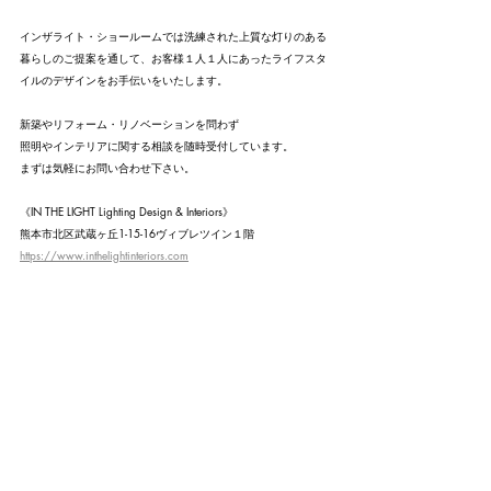
インザライト・ショールームでは洗練された上質な灯りのある
暮らしのご提案を通して、お客様１人１人にあったライフスタ
イルのデザインをお手伝いをいたします。
新築やリフォーム・リノベーションを問わず
照明やインテリアに関する相談を随時受付しています。
まずは気軽にお問い合わせ下さい。
《IN THE LIGHT Lighting Design & Interiors》
熊本市北区武蔵ヶ丘1-15-16ヴィブレツイン１階
https://www.inthelightinteriors.com