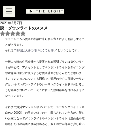
2021年3月7日
脱・ダウンライトのススメ
5つ星のうちNaNと評価されています。
ショールームへ照明の相談に来られる方々によくお話しするこ
とがあります。
それは”
”照明は天井に付けなくても良い
”ということです。
一般に今時の住宅会社から提案される照明プランはダウンライ
トが中心で、アクセントとしてペンダントライトをダイニング
や吹き抜け部分に使うような照明計画がほとんどだと思いま
す。マンションについても同様で、部屋の中心に引掛シーリン
グというペンダントライトやシーリングライトを取り付けるよ
うな器具が付いていて、そこに合った照明器具を付けるように
なっています。
それまで賃貸マンションやアパートで、シーリングライト（昼
白色／5000K）の明るい灯りの中で暮らされていた方が、新し
いお家になってダウンライトやペンダントライト（温白色や電
球色）だけの新居に住み始めると、多くの方が部屋が少し暗い