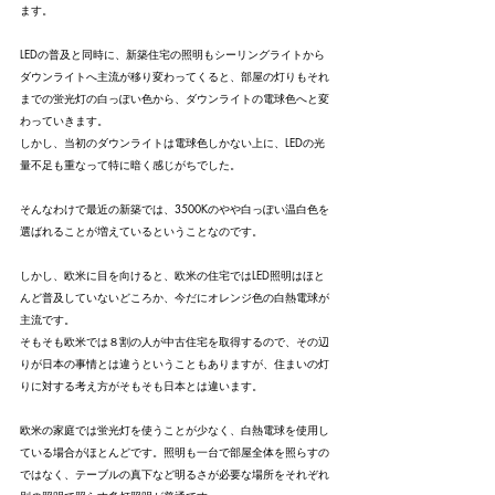
ます。
LEDの普及と同時に、新築住宅の照明もシーリングライトから
ダウンライトへ主流が移り変わってくると、部屋の灯りもそれ
までの蛍光灯の白っぽい色から、ダウンライトの電球色へと変
わっていきます。
しかし、当初のダウンライトは電球色しかない上に、LEDの光
量不足も重なって特に暗く感じがちでした。
そんなわけで最近の新築では、3500Kのやや白っぽい温白色を
選ばれることが増えているということなのです。
しかし、欧米に目を向けると、欧米の住宅ではLED照明はほと
んど普及していないどころか、今だにオレンジ色の白熱電球が
主流です。
そもそも欧米では８割の人が中古住宅を取得するので、その辺
りが日本の事情とは違うということもありますが、住まいの灯
りに対する考え方がそもそも日本とは違います。
欧米の家庭では蛍光灯を使うことが少なく、白熱電球を使用し
ている場合がほとんどです。照明も一台で部屋全体を照らすの
ではなく、テーブルの真下など明るさが必要な場所をそれぞれ