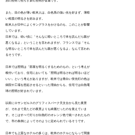
別の照明で照らす多灯照明が普通です。
また、目の色が薄い欧米人は、白色系の強い光を好まず、薄暗
い程度の明るさを好みます。
欧米人が日中によくサングラスをかけるのも、このことが影響
しています。
日本では、幼い頃に「そんなに暗いところで本を読んだら眼が
悪くなるよ」ということを言われますが、フランスでは「そん
な明るいところで本を読んだら眼が悪くなるよ」なんて言われ
るそうです。
日本では照明は「部屋を明るくするためのもの」という考えが
根付いており、住宅においても「照明は明るければ明るいほど
いい」という考えがありますが、欧米では青白い蛍光灯の色は
病院や工場を想起させるといった理由からも、住宅では白熱電
球の照明が好まれています。
以前にロサンゼルスのグリフィスパーク天文台から見た夜景
が、それまで見たどの夜景よりも綺麗だったのを覚えていま
す。そこはすべて灯りが白熱灯のオレンジ色で統一されたもの
で、市の条例によってそのように定められているそうです。
日本でも上質なホテルの多くは、欧米のホテルにならって間接