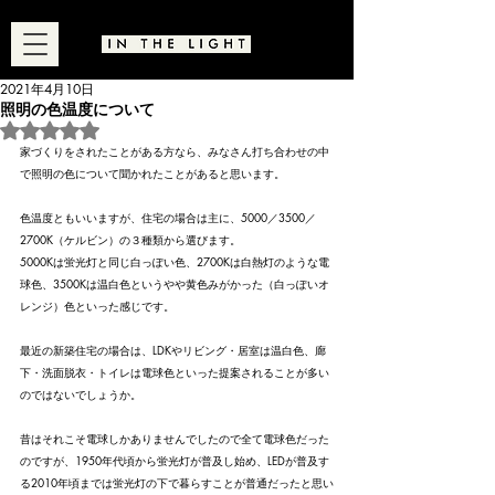
2021年4月10日
照明の色温度について
5つ星のうちNaNと評価されています。
家づくりをされたことがある方なら、みなさん打ち合わせの中
で照明の色について聞かれたことがあると思います。
色温度ともいいますが、住宅の場合は主に、5000／3500／
2700K（ケルビン）の３種類から選びます。
5000Kは蛍光灯と同じ白っぽい色、2700Kは白熱灯のような電
球色、3500Kは温白色というやや黄色みがかった（白っぽいオ
レンジ）色といった感じです。
最近の新築住宅の場合は、LDKやリビング・居室は温白色、廊
下・洗面脱衣・トイレは電球色といった提案されることが多い
のではないでしょうか。
昔はそれこそ電球しかありませんでしたので全て電球色だった
のですが、1950年代頃から蛍光灯が普及し始め、LEDが普及す
る2010年頃までは蛍光灯の下で暮らすことが普通だったと思い