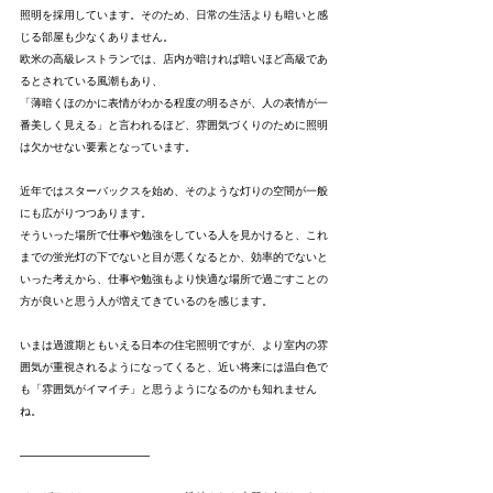
照明を採用しています。そのため、日常の生活よりも暗いと感
じる部屋も少なくありません。
欧米の高級レストランでは、店内が暗ければ暗いほど高級であ
るとされている風潮もあり、
「薄暗くほのかに表情がわかる程度の明るさが、人の表情が一
番美しく見える」と言われるほど、雰囲気づくりのために照明
は欠かせない要素となっています。
近年ではスターバックスを始め、そのような灯りの空間が一般
にも広がりつつあります。
そういった場所で仕事や勉強をしている人を見かけると、これ
までの蛍光灯の下でないと目が悪くなるとか、効率的でないと
いった考えから、仕事や勉強もより快適な場所で過ごすことの
方が良いと思う人が増えてきているのを感じます。
いまは過渡期ともいえる日本の住宅照明ですが、より室内の雰
囲気が重視されるようになってくると、近い将来には温白色で
も「雰囲気がイマイチ」と思うようになるのかも知れません
ね。
-----------------------------------------------------------