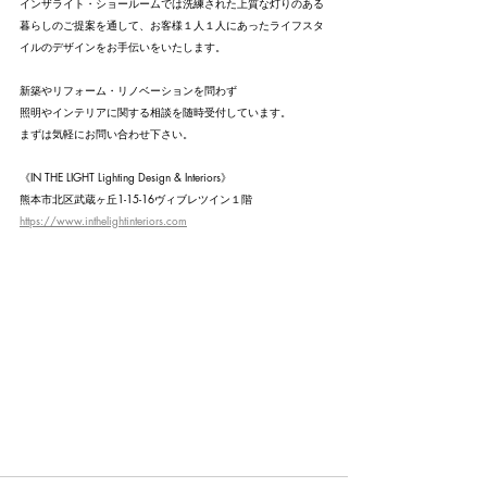
インザライト・ショールームでは洗練された上質な灯りのある
暮らしのご提案を通して、お客様１人１人にあったライフスタ
イルのデザインをお手伝いをいたします。
新築やリフォーム・リノベーションを問わず
照明やインテリアに関する相談を随時受付しています。
まずは気軽にお問い合わせ下さい。
《IN THE LIGHT Lighting Design & Interiors》
熊本市北区武蔵ヶ丘1-15-16ヴィブレツイン１階
https://www.inthelightinteriors.com