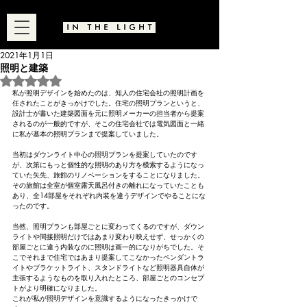
2021年1月1日
照明と建築
5つ星のうちNaNと評価されています。
私が照明デザインを始めたのは、知人の住宅会社の照明計画を
任されたことがきっかけでした。住宅の照明プランというと、
設計士が書いた建築図面を元に照明メーカーの担当者から提案
されるのが一般的ですが、そこの住宅会社では電気図面と一緒
に私が基本の照明プランまで提案していました。
当初はダウンライト中心の照明プランを提案していたのです
が、次第にもっと個性的な照明のあり方を模索するようになっ
ていた矢先、旅館のリノベーションをすることになりました。
その旅館は全室が個室露天風呂付きの離れになっていたことも
あり、全14部屋をそれぞれ内装を違うデザインでやることにな
ったのです。
当然、照明プランも部屋ごとに変わってくるのですが、ダウン
ライトや間接照明だけではあまり変わり映えせず、せっかくの
部屋ごとに違う内装なのに照明は画一的になりがちでした。そ
こでそれまで住宅ではあまり提案してこなかったペンダントラ
イトやブラケットライト、スタンドライトなど照明器具自体が
主張するようなものを取り入れたところ、部屋ごとのコンセプ
トがより明確になりました。
これが私が照明デザインを意識するようになったきっかけで