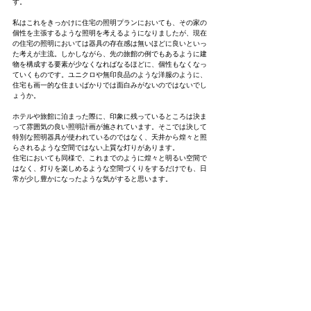
す。
私はこれをきっかけに住宅の照明プランにおいても、その家の
個性を主張するような照明を考えるようになりましたが、現在
の住宅の照明においては器具の存在感は無いほどに良いといっ
た考えが主流。しかしながら、先の旅館の例でもあるように建
物を構成する要素が少なくなればなるほどに、個性もなくなっ
ていくものです。ユニクロや無印良品のような洋服のように、
住宅も画一的な住まいばかりでは面白みがないのではないでし
ょうか。
ホテルや旅館に泊まった際に、印象に残っているところは決ま
って雰囲気の良い照明計画が施されています。そこでは決して
特別な照明器具が使われているのではなく、天井から煌々と照
らされるような空間ではない上質な灯りがあります。
住宅においても同様で、これまでのように煌々と明るい空間で
はなく、灯りを楽しめるような空間づくりをするだけでも、日
常が少し豊かになったような気がすると思います。