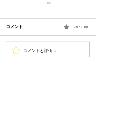
コメント
0.0 / 5（0）
海外に学ぶ照明
コメントと評価...
リビング照明がフロアラ
ンプだけで良い理由
INFORMATION
Contact
Appointment
Recruitment
Legal